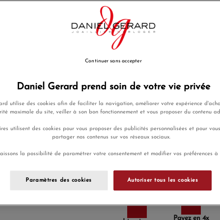
céramique, graduée de numéros
Khaki Navy Scuba Automatic e
ou l?eau salée. Avec son boit
allant jusqu?à 30 bar (300 m)
vous suivra dans toutes vos a
EN SAVOIR PLUS
Continuer sans accepter
1 145,00 €
Daniel Gerard prend soin de votre vie privée
Payez seulement 114,50 € auj
rd utilise des cookies afin de faciliter la navigation, améliorer votre expérience d'acha
rité maximale du site, veiller à son bon fonctionnement et vous proposer du contenu a
res utilisent des cookies pour vous proposer des publicités personnalisées et pour vou
partager nos contenus sur vos réseaux sociaux.
Ajouter a
aissons la possibilité de paramétrer votre consentement et modifier vos préférences à
Envoi sous 8
Paramètres des cookies
Autoriser tous les cookies
Payez en 4x