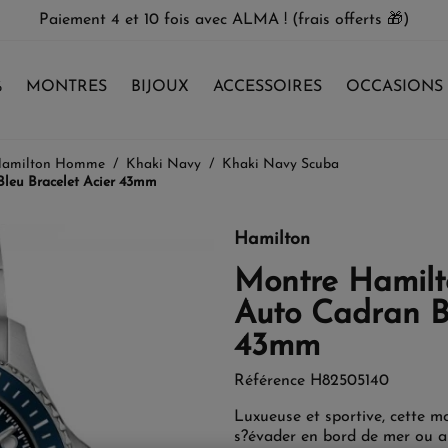
Paiement 4 et 10 fois avec ALMA ! (frais offerts 🎁)
%
MONTRES
BIJOUX
ACCESSOIRES
OCCASIONS
Hamilton Homme
Khaki Navy
Khaki Navy Scuba
leu Bracelet Acier 43mm
Hamilton
Montre Hamilt
Auto Cadran Bl
43mm
Référence
H82505140
Luxueuse et sportive, cette m
s?évader en bord de mer ou al