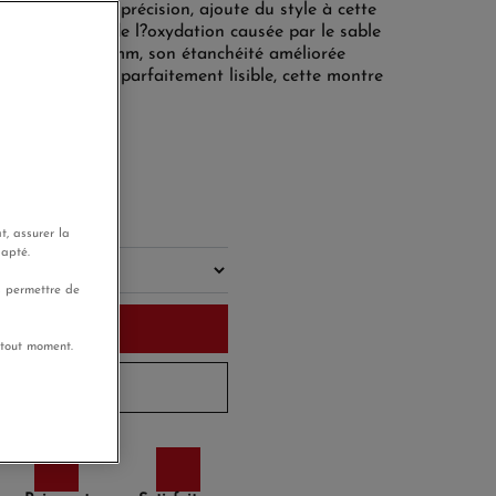
 gravés avec précision, ajoute du style à cette
t la protège de l?oxydation causée par le sable
ier large de 43 mm, son étanchéité améliorée
 et son cadran parfaitement lisible, cette montre
ventures.
ourd'hui
t, assurer la
dapté.
s permettre de
u panier
 tout moment.
 à 10 jours