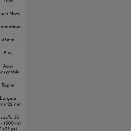
H-10
haki Navy
tomatique
43mm
Bleu
Acier
noxydable
Saphir
Largeur
rne 22 mm
usqu?à 30
r (300 m)
/ 435 psi