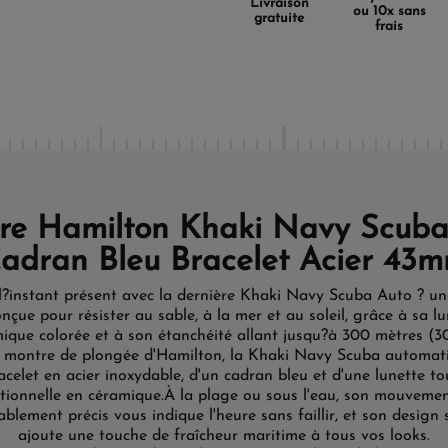
Livraison
ou 10x sans
gratuite
frais
re Hamilton Khaki Navy Scuba
adran Bleu Bracelet Acier 43
 l?instant présent avec la dernière Khaki Navy Scuba Auto ? u
nçue pour résister au sable, à la mer et au soleil, grâce à sa l
ique colorée et à son étanchéité allant jusqu?à 300 mètres (3
 montre de plongée d'Hamilton, la Khaki Navy Scuba automat
acelet en acier inoxydable, d'un cadran bleu et d'une lunette t
ctionnelle en céramique.
À la plage ou sous l'eau, son mouvemen
blement précis vous indique l'heure sans faillir, et son design 
ajoute une touche de fraîcheur maritime à tous vos looks.