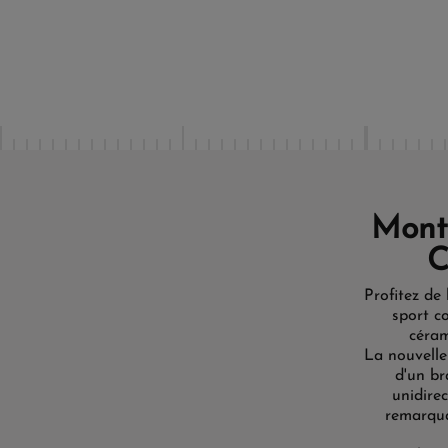
Mont
C
Profitez de
sport co
céram
La nouvelle
d'un br
unidire
remarqua