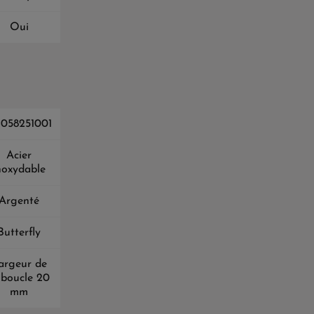
Oui
058251001
Acier
noxydable
Argenté
Butterfly
argeur de
 boucle 20
mm