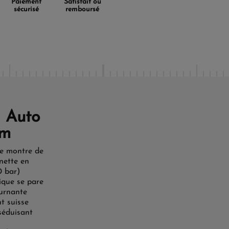
Paiement
Satisfait ou
sécurisé
remboursé
 Auto
mm
ne montre de
unette en
0 bar)
ique se pare
ournante
t suisse
séduisant