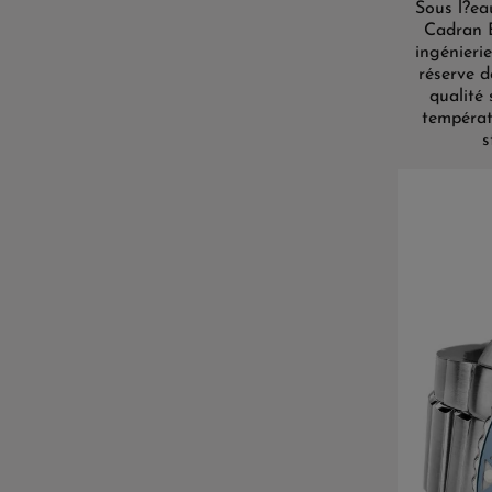
Sous l?ea
Cadran B
ingénieri
réserve d
qualité
températ
s