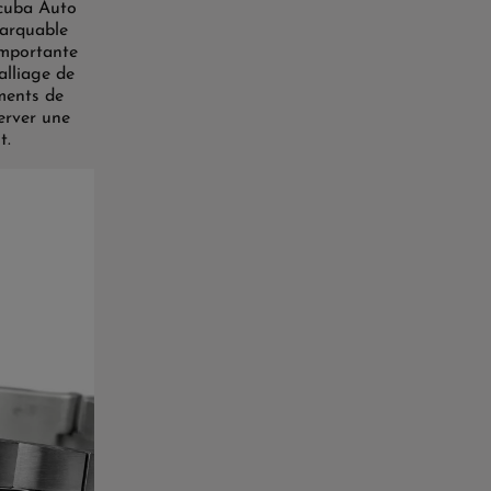
Scuba Auto
marquable
importante
alliage de
ments de
erver une
t.