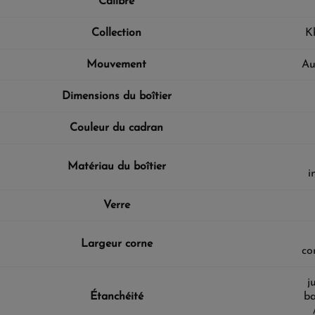
Calibre
Collection
K
Mouvement
Au
Dimensions du boîtier
Couleur du cadran
Matériau du boîtier
i
Verre
Largeur corne
co
j
Étanchéité
ba