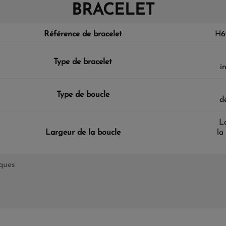
BRACELET
Référence de bracelet
H6
Type de bracelet
i
Type de boucle
d
L
Largeur de la boucle
la
iques