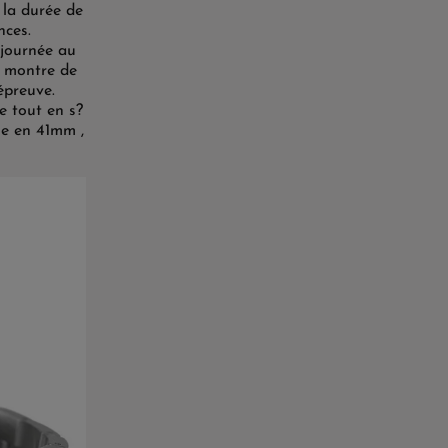
 la durée de
nces.
journée au
 montre de
épreuve.
e tout en s?
le en 41mm ,