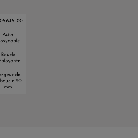
05.645.100
Acier
noxydable
Boucle
éployante
argeur de
 boucle 20
mm