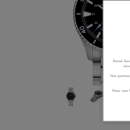
Daniel Gera
sécu
Nos partenai
Nous vous l