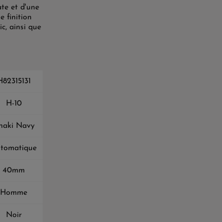
te et d'une
 finition
c, ainsi que
H82315131
H-10
haki Navy
tomatique
40mm
Homme
Noir