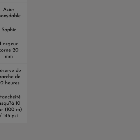
Acier
noxydable
Saphir
Largeur
corne 20
mm
éserve de
arche de
80 heures
tanchéité
usqu?à 10
ar (100 m)
/ 145 psi