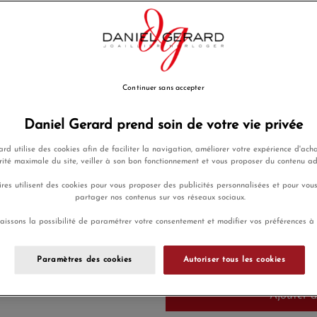
Sur la plage, à la piscine ou 
Scuba va faire des vagues dan
plongeurs, surfeurs et simple
belle que fonctionnelle. Prat
séance de sport ou la durée d
en toutes circonstances.
Continuer sans accepter
La nouvelle montre de plongé
(étanche à 100 mètres), date, 
Daniel Gerard prend soin de votre vie privée
lunette noir et bleue, donne 
qualité prix exceptionnel.
rd utilise des cookies afin de faciliter la navigation, améliorer votre expérience d'acha
rité maximale du site, veiller à son bon fonctionnement et vous proposer du contenu a
EN SAVOIR PLUS
res utilisent des cookies pour vous proposer des publicités personnalisées et pour vou
partager nos contenus sur vos réseaux sociaux.
895,00 €
Payez seulement 89,50 € aujo
aissons la possibilité de paramétrer votre consentement et modifier vos préférences à
Paramètres des cookies
Autoriser tous les cookies
Ajouter a