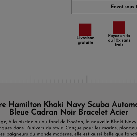
Envoi sous 8
Payez en 4x
Livraison
ou 10x sans
gratuite
frais
re Hamilton Khaki Navy Scuba Automa
Bleue Cadran Noir Bracelet Acier
age, à la piscine ou au fond de l?océan, la nouvelle Khaki Nav
agues dans l?univers du style. Conçue pour les marins, plongeu
les baigneurs du monde moderne, elle est aussi belle que foncti