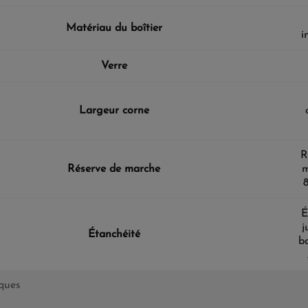
Matériau du boîtier
i
Verre
Largeur corne
R
Réserve de marche
m
É
j
Étanchéité
b
iques