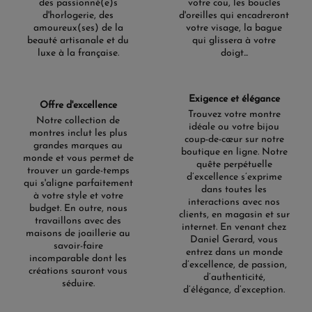
des passionné(e)s
votre cou, les boucles
d'horlogerie, des
d'oreilles qui encadreront
amoureux(ses) de la
votre visage, la bague
beauté artisanale et du
qui glissera à votre
luxe à la française.
doigt...
Exigence et élégance
Offre d'excellence
Trouvez votre montre
Notre collection de
idéale ou votre bijou
montres inclut les plus
coup-de-cœur sur notre
grandes marques au
boutique en ligne. Notre
monde et vous permet de
quête perpétuelle
trouver un garde-temps
d’excellence s’exprime
qui s'aligne parfaitement
dans toutes les
à votre style et votre
interactions avec nos
budget. En outre, nous
clients, en magasin et sur
travaillons avec des
internet. En venant chez
maisons de joaillerie au
Daniel Gerard, vous
savoir-faire
entrez dans un monde
incomparable dont les
d’excellence, de passion,
créations sauront vous
d’authenticité,
séduire.
d’élégance, d’exception.