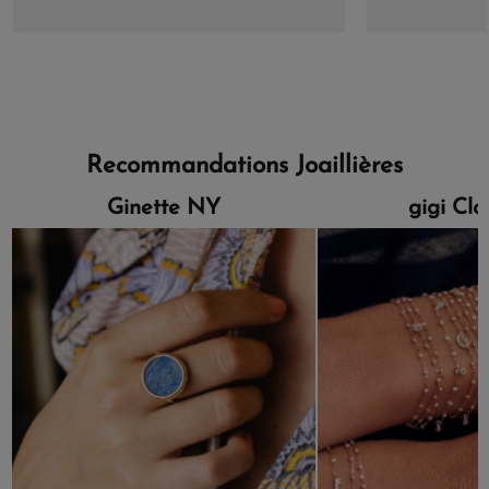
Recommandations Joaillières
Ginette NY
gigi Cl