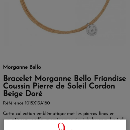
Morganne Bello
Bracelet Morganne Bello Friandise
Coussin Pierre de Soleil Cordon
Beige Doré
Référence
1015X13A180
Cette collection emblématique met les pierres fines en
majesté, sans griffe, ni serti, au contact de la peau. La taille
en « coussin » apporte douceur et élégance