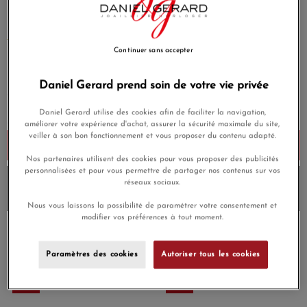
BRACELET CORDON BEIGE DORE COUSSIN PIERRE
DE SOLEIL (5.8 CARATS) ARGENT 925
EN SAVOIR PLUS
Continuer sans accepter
90,00 €
Daniel Gerard prend soin de votre vie privée
Daniel Gerard utilise des cookies afin de faciliter la navigation,
améliorer votre expérience d'achat, assurer la sécurité maximale du site,
veiller à son bon fonctionnement et vous proposer du contenu adapté.
Ajouter au panier
Nos partenaires utilisent des cookies pour vous proposer des publicités
personnalisées et pour vous permettre de partager nos contenus sur vos
10% de remise avec le code
DG10
sur les produits
réseaux sociaux.
Morganne-bello
et
Envoi sous 6 à 8 jours
Nous vous laissons la possibilité de paramétrer votre consentement et
modifier vos préférences à tout moment.
Payez en 4x ou 10x
Livraison gratuite
sans frais
Paramètres des cookies
Autoriser tous les cookies
Satisfait ou
Paiement sécurisé
remboursé