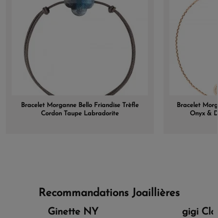
Bracelet Morganne Bello Friandise Trèfle
Bracelet Morg
Cordon Taupe Labradorite
Onyx & D
Recommandations Joaillières
Ginette NY
gigi Cl