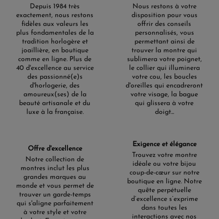
Depuis 1984 très
Nous restons à votre
exactement, nous restons
disposition pour vous
fidèles aux valeurs les
offrir des conseils
plus fondamentales de la
personnalisés, vous
tradition horlogère et
permettant ainsi de
joaillière, en boutique
trouver la montre qui
comme en ligne. Plus de
sublimera votre poignet,
40 d'excellence au service
le collier qui illuminera
des passionné(e)s
votre cou, les boucles
d'horlogerie, des
d'oreilles qui encadreront
amoureux(ses) de la
votre visage, la bague
beauté artisanale et du
qui glissera à votre
luxe à la française.
doigt...
Exigence et élégance
Offre d'excellence
Trouvez votre montre
Notre collection de
idéale ou votre bijou
montres inclut les plus
coup-de-cœur sur notre
grandes marques au
boutique en ligne. Notre
monde et vous permet de
quête perpétuelle
trouver un garde-temps
d’excellence s’exprime
qui s'aligne parfaitement
dans toutes les
à votre style et votre
interactions avec nos