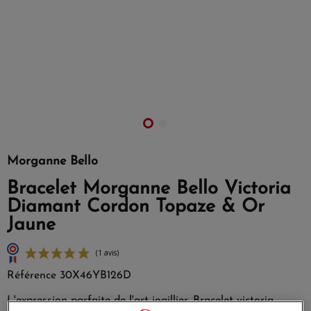
Morganne Bello
Bracelet Morganne Bello Victoria
Diamant Cordon Topaze & Or
Jaune
Référence
30X46YB126D
L'expression parfaite de l'art joaillier. Bracelet victoria