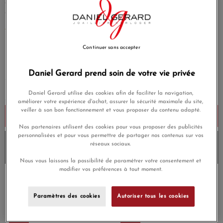
diamant cordon bleu jean topaze (swiss blue) (5.074
carats), or jaune 18 carats
(1 avis)
EN SAVOIR PLUS
1 250,00 €
Continuer sans accepter
Payez seulement 125 € aujourd'hui
Daniel Gerard prend soin de votre vie privée
Daniel Gerard utilise des cookies afin de faciliter la navigation,
améliorer votre expérience d'achat, assurer la sécurité maximale du site,
veiller à son bon fonctionnement et vous proposer du contenu adapté.
Ajouter au panier
Nos partenaires utilisent des cookies pour vous proposer des publicités
personnalisées et pour vous permettre de partager nos contenus sur vos
10% de remise avec le code
DG10
sur les produits
réseaux sociaux.
Morganne-bello
et
Envoi sous 6 à 8 jours
Nous vous laissons la possibilité de paramétrer votre consentement et
modifier vos préférences à tout moment.
Payez en 4x ou 10x
Livraison gratuite
sans frais
Paramètres des cookies
Autoriser tous les cookies
Satisfait ou
Paiement sécurisé
remboursé