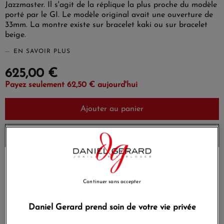
Jazzmaster. Il s'agit de la réplique la plus proche du modèle
porté par le GI. Le modèle original avait une ouverture de
33mm. La montre existe sur bracelet kaki ou sur bracelet
beige.
EN SAVOIR PLUS
625,00 €
Payez seulement 62,50 € aujourd'hui
Ajouter au panier
Envoi sous 8 à 10 jours
Payez en 4x ou 10x
Livraison gratuite
sans frais
Continuer sans accepter
Satisfait ou
Paiement sécurisé
remboursé
Daniel Gerard prend soin de votre vie privée