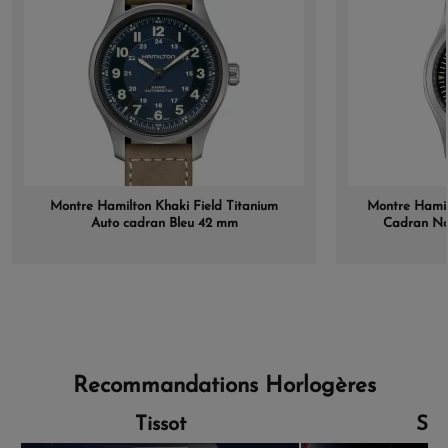
Montre Hamilton Khaki Field Titanium
Montre Hamil
Auto cadran Bleu 42 mm
Cadran Noi
Recommandations Horlogères
Tissot
Sei