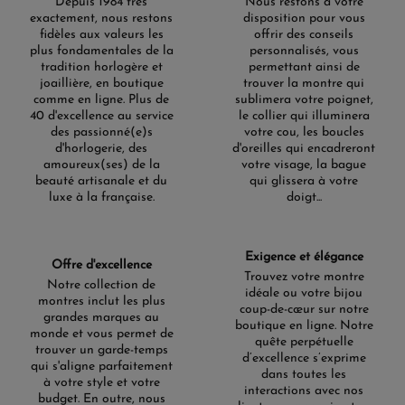
Depuis 1984 très
Nous restons à votre
exactement, nous restons
disposition pour vous
fidèles aux valeurs les
offrir des conseils
plus fondamentales de la
personnalisés, vous
tradition horlogère et
permettant ainsi de
joaillière, en boutique
trouver la montre qui
comme en ligne. Plus de
sublimera votre poignet,
40 d'excellence au service
le collier qui illuminera
des passionné(e)s
votre cou, les boucles
d'horlogerie, des
d'oreilles qui encadreront
amoureux(ses) de la
votre visage, la bague
beauté artisanale et du
qui glissera à votre
luxe à la française.
doigt...
Exigence et élégance
Offre d'excellence
Trouvez votre montre
Notre collection de
idéale ou votre bijou
montres inclut les plus
coup-de-cœur sur notre
grandes marques au
boutique en ligne. Notre
monde et vous permet de
quête perpétuelle
trouver un garde-temps
d’excellence s’exprime
qui s'aligne parfaitement
dans toutes les
à votre style et votre
interactions avec nos
budget. En outre, nous