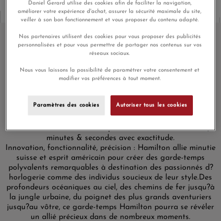
Daniel Gerard utilise des cookies afin de faciliter la navigation,
améliorer votre expérience d'achat, assurer la sécurité maximale du site,
veiller à son bon fonctionnement et vous proposer du contenu adapté.
Nos partenaires utilisent des cookies pour vous proposer des publicités
personnalisées et pour vous permettre de partager nos contenus sur vos
réseaux sociaux.
Montre Hamilton Khaki Field
Mechanical Cadran Vert
Nous vous laissons la possibilité de paramétrer votre consentement et
modifier vos préférences à tout moment.
Découvrez la montre Khaki Field Mechanical dont le boîtier
de 38 millimètres en acier inoxydable est coiffé d?un verre}
Paramètres des cookies
Autoriser tous les cookies
saphir. L?affichage est composé d?un cadran vert sur lequel
courent des aiguilles blanches qui pointent vers une
ceinture d'index en chiffres pour vous donner les heures,
minutes & secondes avec exactitude.
Innovation, fonctionnalité, précision : Hamilton allie minutie
suisse et esprit américain pour créer des garde-temps
polyvalents remarquables à destination des passionnés d?
horlogerie comme des individus soucieux de leur style.
Des
profondeurs océaniques au ciel, des chemins de fer jusqu?à
la jungle urbaine, du poignet des plus grands aventuriers
jusqu?au vôtre, ce garde-temps Hamilton pourra se révéler
un allié précieux dans de nombreux moments.