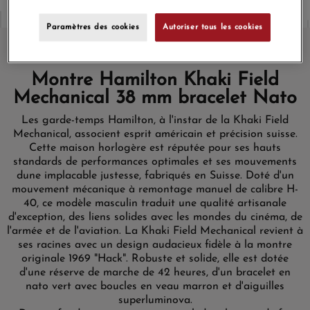
Paramètres des cookies
Autoriser tous les cookies
Montre Hamilton Khaki Field
Mechanical 38 mm bracelet Nato
Les garde-temps Hamilton, à l'instar de la Khaki Field
Mechanical,
associent esprit américain et précision suisse.
Cette maison
horlogère est réputée pour ses
hauts
standards
de performances optimales et ses mouvements
dune
implacable
justesse, fabriqués en Suisse.
Doté
d'un
mouvement
mécanique à remontage manuel
de calibre H-
40
, ce modèle masculin
traduit une qualité artisanale
d'exception,
des liens solides
avec les mondes du cinéma, de
l'armée et de l'aviation.
La Khaki Field Mechanical revient à
ses racines avec un design audacieux fidèle à la montre
originale 1969 "Hack". Robuste et solide, elle est dotée
d'une réserve de marche de 42 heures, d'un bracelet en
nato vert avec boucles en veau marron et d'aiguilles
superluminova.