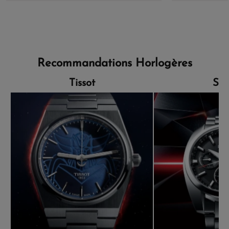
Recommandations Horlogères
Tissot
Sei