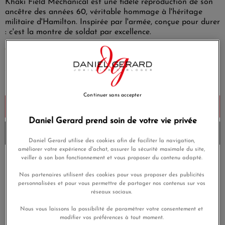
Khaki Field Mechanical est une fidèle reproduction de son
ancêtre des années 60, véritable hommage à l'héritage
militaire d'Hamilton. Inspirée par l'armée, conçue pour durer
: c'est la montre de soldat par excellence.
EN SAVOIR PLUS
625,00 €
Payez seulement 62,50 € aujourd'hui
Continuer sans accepter
Ajouter au panier
Daniel Gerard prend soin de votre vie privée
Envoi sous 8 à 10 jours
Daniel Gerard utilise des cookies afin de faciliter la navigation,
améliorer votre expérience d'achat, assurer la sécurité maximale du site,
veiller à son bon fonctionnement et vous proposer du contenu adapté.
Payez en 4x ou 10x
Livraison gratuite
sans frais
Nos partenaires utilisent des cookies pour vous proposer des publicités
personnalisées et pour vous permettre de partager nos contenus sur vos
Satisfait ou
réseaux sociaux.
Paiement sécurisé
remboursé
Nous vous laissons la possibilité de paramétrer votre consentement et
modifier vos préférences à tout moment.