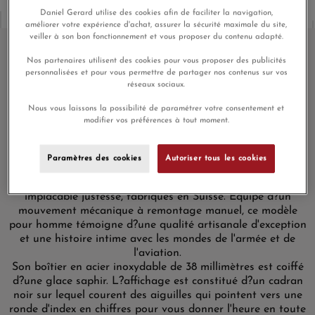
Daniel Gerard utilise des cookies afin de faciliter la navigation,
améliorer votre expérience d'achat, assurer la sécurité maximale du site,
veiller à son bon fonctionnement et vous proposer du contenu adapté.
Nos partenaires utilisent des cookies pour vous proposer des publicités
personnalisées et pour vous permettre de partager nos contenus sur vos
Montre Hamilton Khaki Field
réseaux sociaux.
Mechanical Cadran Noir Bracelet
Nous vous laissons la possibilité de paramétrer votre consentement et
Nato Vert
modifier vos préférences à tout moment.
Tout garde-temps Hamilton, à l?instar de la Khaki Field
Mechanical, mêle précision suisse et esprit américain. La
Paramètres des cookies
Autoriser tous les cookies
maison horlogère est réputée pour ses hauts standards de
performances optimales et ses mouvements, d?une
implacable justesse, fabriqués en Suisse. Equipé d?un
mouvement mécanique à remontage manuel, ce modèle
pour homme témoigne d?une qualité artisanale d'exception
et une histoire intime avec les mondes de l'armée et de
l'aviation.
Son boîtier en acier inoxydable de 38 millimètres est coiffé
d?une glace saphir. L?affichage est constitué d?un cadran
noir sur lequel courent des aiguilles qui pointent vers une
ronde d'index en chiffres pour vous donner l'heure en toute