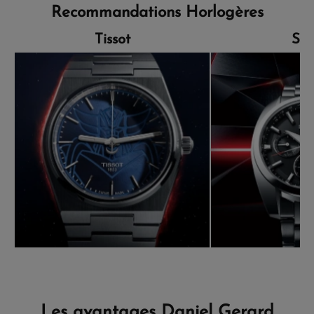
Recommandations Horlogères
Tissot
Sei
Les avantages Daniel Gerard