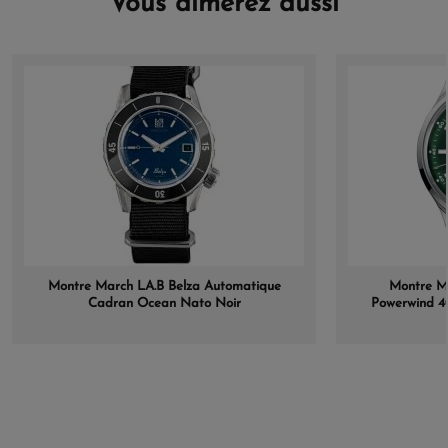
Vous aimerez aussi
Montre March LA.B Belza Automatique
Montre Mi
Cadran Ocean Nato Noir
Powerwind 4
Aci