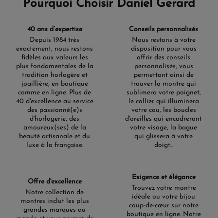
Pourquoi Choisir Daniel Gerard
40 ans d’expertise
Conseils personnalisés
Depuis 1984 très
Nous restons à votre
exactement, nous restons
disposition pour vous
fidèles aux valeurs les
offrir des conseils
plus fondamentales de la
personnalisés, vous
tradition horlogère et
permettant ainsi de
joaillière, en boutique
trouver la montre qui
comme en ligne. Plus de
sublimera votre poignet,
40 d'excellence au service
le collier qui illuminera
des passionné(e)s
votre cou, les boucles
d'horlogerie, des
d'oreilles qui encadreront
amoureux(ses) de la
votre visage, la bague
beauté artisanale et du
qui glissera à votre
luxe à la française.
doigt...
Exigence et élégance
Offre d'excellence
Trouvez votre montre
Notre collection de
idéale ou votre bijou
montres inclut les plus
coup-de-cœur sur notre
grandes marques au
boutique en ligne. Notre