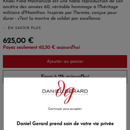
Khaki Field Mechanical est une fidèle reproduction de son
ancêtre des années 60, véritable hommage à l?héritage
militaire d?Hamilton. Inspirée par l?armée, conçue pour
durer : c?est la montre de soldat par excellence.
EN SAVOIR PLUS
625,00 €
Payez seulement 62,50 € aujourd'hui
Ajouter au panier
Envoi à 15h aujourd'hui
Payez en 4x ou 10x
Livraison gratuite
sans frais
Continuer sans accepter
Satisfait ou
Paiement sécurisé
remboursé
Daniel Gerard prend soin de votre vie privée