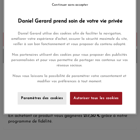
Payez seulement 725 € aujourd'hui
Continuer sans accepter
Daniel Gerard prend soin de votre vie privée
Daniel Gerard utilise des cookies afin de faciliter la navigation,
Ajouter au panier
améliorer votre expérience d'achat, assurer la sécurité maximale du site,
veiller à son bon fonctionnement et vous proposer du contenu adapté.
Nos partenaires utilisent des cookies pour vous proposer des publicités
Envoi sous 6 à 8 jours
personnalisées et pour vous permettre de partager nos contenus sur vos
réseaux sociaux.
Payez en 4x ou 10x
Nous vous laissons la possibilité de paramétrer votre consentement et
Livraison gratuite
sans frais
modifier vos préférences à tout moment.
Satisfait ou
Paiement sécurisé
remboursé
Paramètres des cookies
Autoriser tous les cookies
En achetant ce produit vous gagnerez
217,50 €
grâce à notre
programme de fidélité.