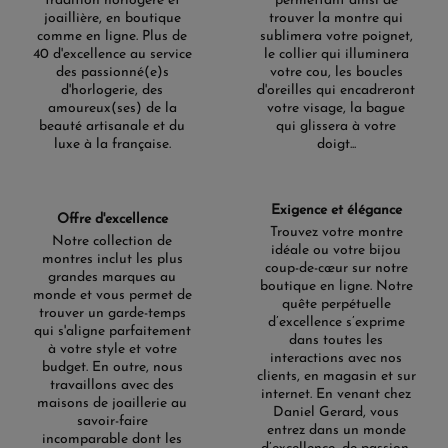
tradition horlogère et
permettant ainsi de
joaillière, en boutique
trouver la montre qui
comme en ligne. Plus de
sublimera votre poignet,
40 d'excellence au service
le collier qui illuminera
des passionné(e)s
votre cou, les boucles
d'horlogerie, des
d'oreilles qui encadreront
amoureux(ses) de la
votre visage, la bague
beauté artisanale et du
qui glissera à votre
luxe à la française.
doigt...
Exigence et élégance
Offre d'excellence
Trouvez votre montre
Notre collection de
idéale ou votre bijou
montres inclut les plus
coup-de-cœur sur notre
grandes marques au
boutique en ligne. Notre
monde et vous permet de
quête perpétuelle
trouver un garde-temps
d’excellence s’exprime
qui s'aligne parfaitement
dans toutes les
à votre style et votre
interactions avec nos
budget. En outre, nous
clients, en magasin et sur
travaillons avec des
internet. En venant chez
maisons de joaillerie au
Daniel Gerard, vous
savoir-faire
entrez dans un monde
incomparable dont les