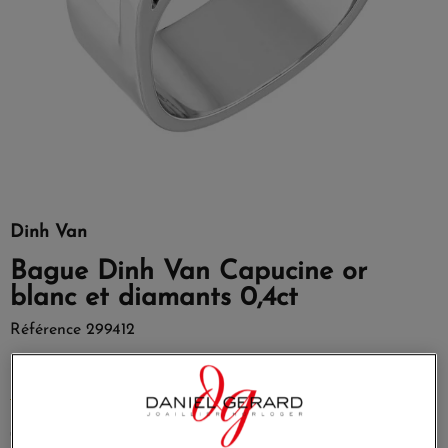
Dinh Van
Bague Dinh Van Capucine or
blanc et diamants 0,4ct
Référence
299412
Or blanc & Diamants.
EN SAVOIR PLUS
7 250,00 €