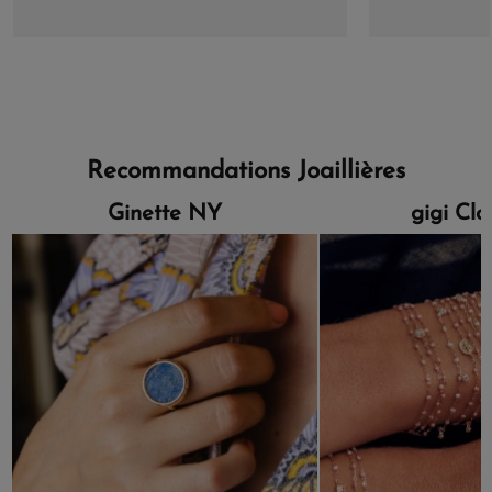
Recommandations Joaillières
Ginette NY
gigi Cl