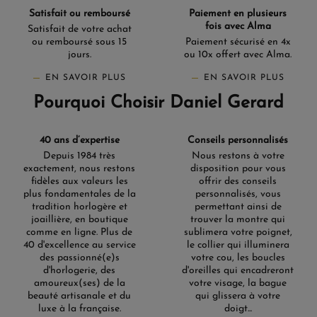
Satisfait ou remboursé
Paiement en plusieurs
fois avec Alma
Satisfait de votre achat
ou remboursé sous 15
Paiement sécurisé en 4x
jours.
ou 10x offert avec Alma.
EN SAVOIR PLUS
EN SAVOIR PLUS
Pourquoi Choisir Daniel Gerard
40 ans d’expertise
Conseils personnalisés
Depuis 1984 très
Nous restons à votre
exactement, nous restons
disposition pour vous
fidèles aux valeurs les
offrir des conseils
plus fondamentales de la
personnalisés, vous
tradition horlogère et
permettant ainsi de
joaillière, en boutique
trouver la montre qui
comme en ligne. Plus de
sublimera votre poignet,
40 d'excellence au service
le collier qui illuminera
des passionné(e)s
votre cou, les boucles
d'horlogerie, des
d'oreilles qui encadreront
amoureux(ses) de la
votre visage, la bague
beauté artisanale et du
qui glissera à votre
luxe à la française.
doigt...