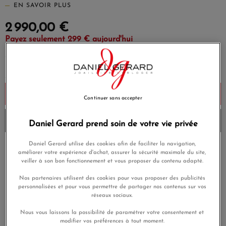
EN SAVOIR PLUS
2 990,00 €
Payez seulement 299 € aujourd'hui
Ajouter au panier
Continuer sans accepter
Livré chez vous la semaine prochaine
Daniel Gerard prend soin de votre vie privée
Daniel Gerard utilise des cookies afin de faciliter la navigation,
Payez en 4x ou 10x
améliorer votre expérience d'achat, assurer la sécurité maximale du site,
Livraison gratuite
sans frais
veiller à son bon fonctionnement et vous proposer du contenu adapté.
Satisfait ou
Nos partenaires utilisent des cookies pour vous proposer des publicités
Paiement sécurisé
remboursé
personnalisées et pour vous permettre de partager nos contenus sur vos
réseaux sociaux.
Nous vous laissons la possibilité de paramétrer votre consentement et
En achetant ce produit vous gagnerez
89,70 €
grâce à notre
modifier vos préférences à tout moment.