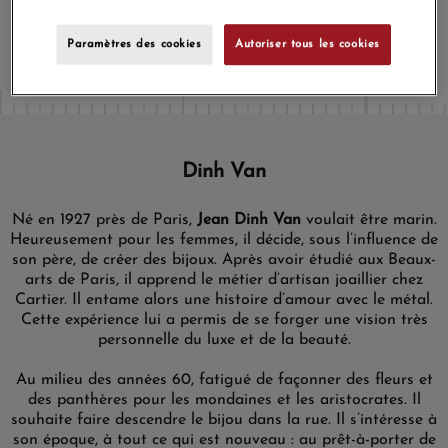
programme de fidélité.
Paramètres des cookies
Autoriser tous les cookies
Dinh Van
Né en 1927 près de Paris,
Jean Dinh Van
voulait être marin.
Heureusement pour les femmes, il décide, sous l’influence de
son père, de créer des bijoux. Après avoir étudié aux Beaux-
arts de Paris, il apprend le métier d’artisan joaillier chez
Cartier. Il entame alors une histoire d’amour avec le métal.
Cette expérience lui a permis de se forger une vision très
personnelle du luxe et de la beauté.
Au milieu des années 60, fatigué de façonner des fleurs et
des panthères pour les mondaines et les aristocrates. Il
souhaite faire descendre le bijou dans la rue. Il s’intéresse à
son époque, à tout ce qui est nouveau : au prêt-à-porter de