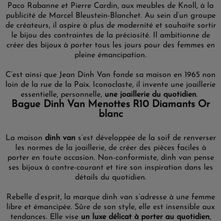
Paco Rabanne et Pierre Cardin, aux meubles de Knoll, à la
publicité de Marcel Bleustein-Blanchet. Au sein d’un groupe
de créateurs, il aspire à plus de modernité et souhaite sortir
le bijou des contraintes de la préciosité. Il ambitionne de
créer des bijoux à porter tous les jours pour des femmes en
pleine émancipation.
C’est ainsi que Jean Dinh Van fonde sa maison en 1965 non
loin de la rue de la Paix. Iconoclaste, il invente une joaillerie
essentielle, personnelle,
une joaillerie du quotidien
.
Bague Dinh Van Menottes R10 Diamants Or
blanc
La maison
dinh van
s’est développée
de
la soif
de
renverser
les normes
de la joaillerie,
de créer des pièces faciles
à
porter en toute occasion.
Non-conformiste,
dinh van
pense
ses bijoux à contre-courant et
tire
son inspiration dans les
détails du quotidien.
Rebelle
d’esprit, la
marque
dinh van
s’adresse à
une femme
libre et émancipée
. Sûre de son
style
, elle est
insensible
aux
tendances. Elle
vise
un luxe délicat à porter
au quotidien
,