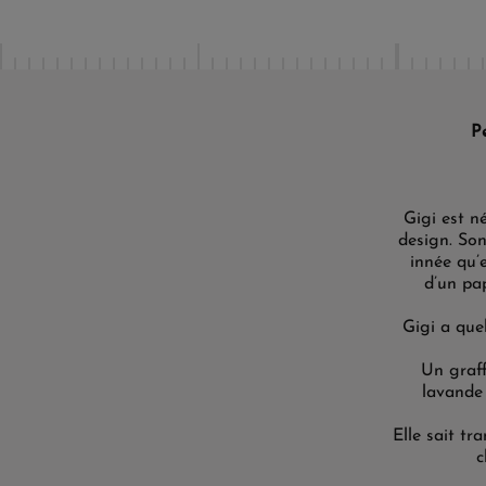
P
Gigi est n
design. Son
innée qu’
d’un pap
Gigi a que
Un graff
lavande 
Elle sait tr
c