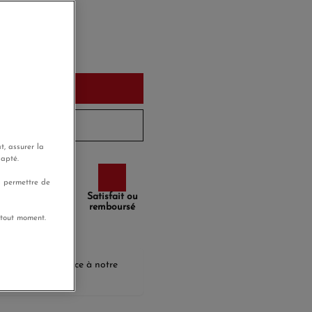
urd'hui
u panier
 à 10 jours
t, assurer la
dapté.
s permettre de
Paiement
Satisfait ou
sécurisé
remboursé
 tout moment.
agnerez
7,65 €
grâce à notre