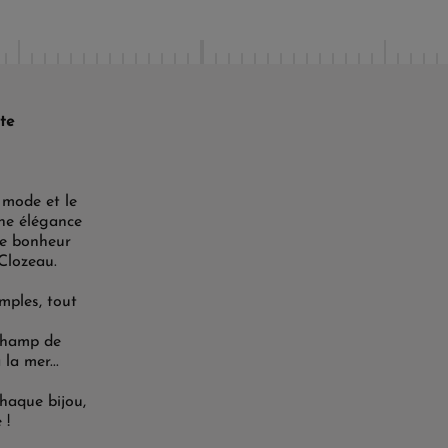
te
 mode et le
une élégance
le bonheur
 Clozeau.
mples, tout
 champ de
la mer...
Chaque bijou,
 !