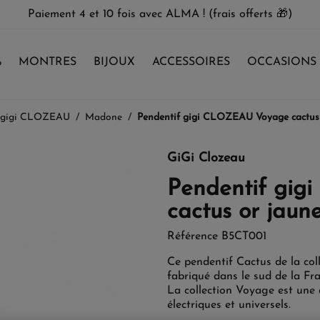
Paiement 4 et 10 fois avec ALMA ! (frais offerts 🎁)
%
MONTRES
BIJOUX
ACCESSOIRES
OCCASIONS
 gigi CLOZEAU
Madone
Pendentif gigi CLOZEAU Voyage cactus o
GiGi Clozeau
Pendentif gi
cactus or jaune
Référence
B5CT001
Ce pendentif Cactus de la col
fabriqué dans le sud de la Fr
La collection Voyage est une 
électriques et universels.