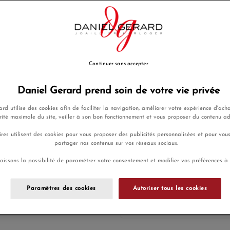
EN SAVOIR PLUS
255,00 €
Payez seulement 63,75 € aujo
Continuer sans accepter
Ajouter a
Daniel Gerard prend soin de votre vie privée
Envoi sous 8
rd utilise des cookies afin de faciliter la navigation, améliorer votre expérience d'acha
rité maximale du site, veiller à son bon fonctionnement et vous proposer du contenu a
res utilisent des cookies pour vous proposer des publicités personnalisées et pour vou
Payez en 4x
partager nos contenus sur vos réseaux sociaux.
Livraison
ou 10x sans
gratuite
frais
aissons la possibilité de paramétrer votre consentement et modifier vos préférences à
Paramètres des cookies
Autoriser tous les cookies
En achetant ce produit vous g
programme de fidélité.