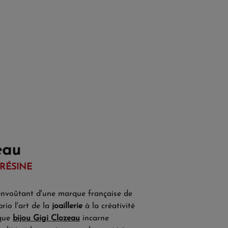
eau
RÉSINE
envoûtant d'une marque française de
brio l'art de la
joaillerie
à la créativité
aque
bijou Gigi Clozeau
incarne