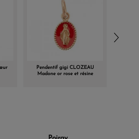
œur
Pendentif gigi CLOZEAU
Pende
Madone or rose et résine
Croix 
coquelicot
Poiray
Morga