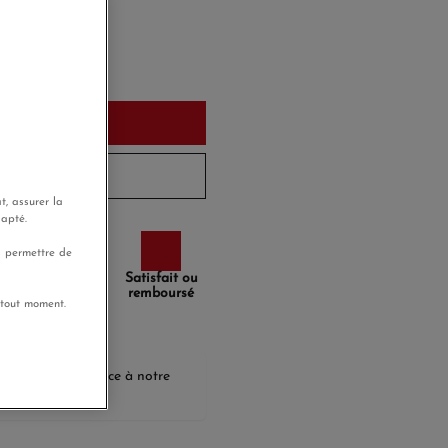
urd'hui
u panier
aujourd'hui
t, assurer la
dapté.
s permettre de
Paiement
Satisfait ou
sécurisé
remboursé
 tout moment.
agnerez
8,70 €
grâce à notre