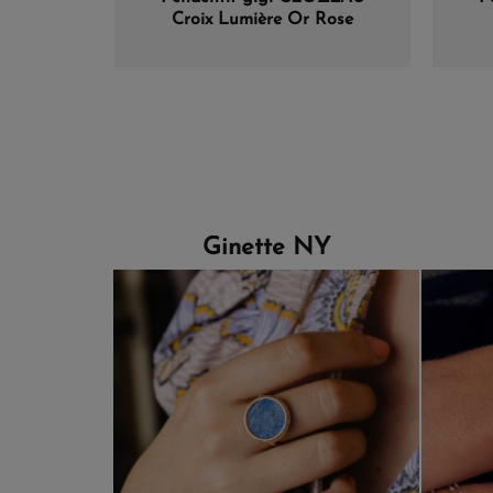
Croix Lumière Or Rose
Diamant
Den
Ginette NY