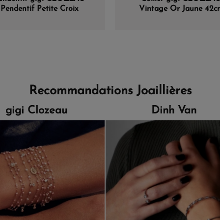
Pendentif Petite Croix
Vintage Or Jaune 42c
telle Or Jaune & Diamants
Recommandations Joaillières
gigi Clozeau
Dinh Van