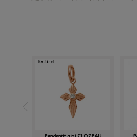
En Stock
Pendentif gigi CLOZEAU
P