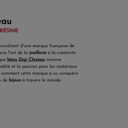
eau
RÉSINE
envoûtant d'une marque française de
brio l'art de la
joaillerie
à la créativité
aque
bijou Gigi Clozeau
incarne
nalité et la passion pour les matériaux
z comment cette marque a su conquérir
s de
bijoux
à travers le monde.