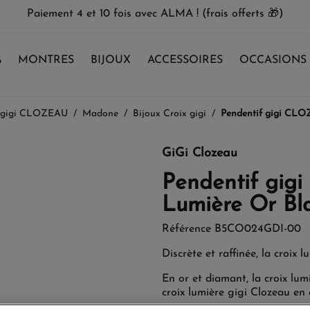
Paiement 4 et 10 fois avec ALMA ! (frais offerts 🎁)
%
MONTRES
BIJOUX
ACCESSOIRES
OCCASIONS
 gigi CLOZEAU
Madone
Bijoux Croix gigi
Pendentif gigi CLO
GiGi Clozeau
Pendentif gig
Lumière Or Bl
Référence
B5CO024GDI-00
Discrète et raffinée, la croix 
En or et diamant, la croix lum
croix lumière gigi Clozeau en 