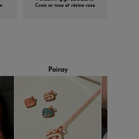
m
Croix or rose et résine rose
Poiray
Morga