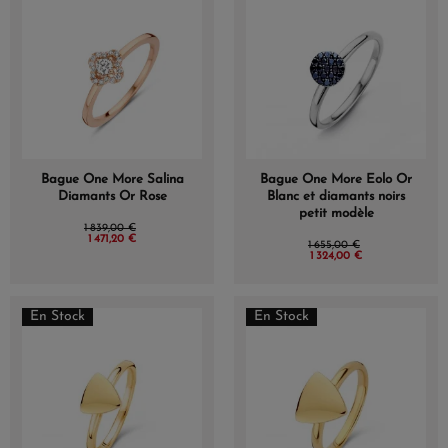
Bague One More Salina
Bague One More Eolo Or
Diamants Or Rose
Blanc et diamants noirs
petit modèle
1 839,00 €
1 471,20 €
1 655,00 €
1 324,00 €
En Stock
En Stock