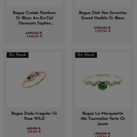
Bague Croisée Rainbow
Bague Dinh Van Seventies
Or Blanc Arc-En-Ciel
Grand Modèle Or Blanc
Diamants Saphirs
3 950,00 €
Multicolores
3 357,50 €
4 290,00 €
3 646,50 €
En Stock
En Stock
Bague Dodo Irregular Or
Bague La Marquisette
Rose WILD
Alix Tourmaline Verte Or
Jaune
180,00 €
135,00 €
1 850,00 €