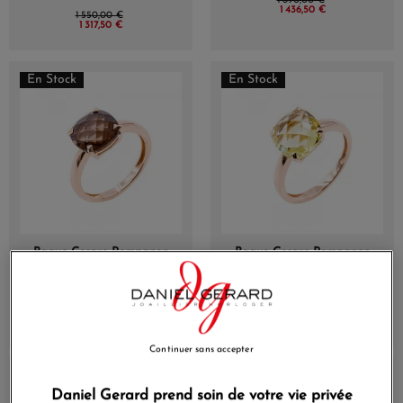
1 690,00 €
Or rose
1 436,50 €
1 550,00 €
1 317,50 €
En Stock
En Stock
Bague Cesare Pompanon
Bague Cesare Pompanon
Poppy Blue Petit Modèle
Poppy Blue Petit Modèle
Quartz Fumé, Or rose
Quartz Lemon, Or rose
1 190,00 €
1 190,00 €
1 011,50 €
1 011,50 €
Continuer sans accepter
En Stock
En Stock
Daniel Gerard prend soin de votre vie privée