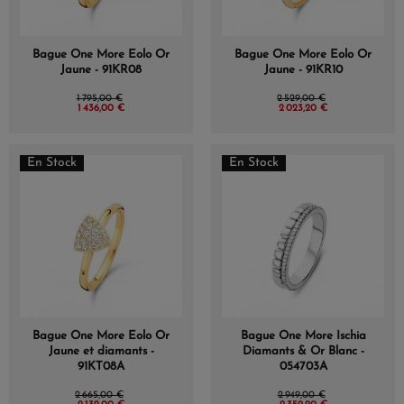
Bague One More Eolo Or
Bague One More Eolo Or
Jaune - 91KR08
Jaune - 91KR10
1 795,00 €
2 529,00 €
1 436,00 €
2 023,20 €
En Stock
En Stock
Bague One More Eolo Or
Bague One More Ischia
Jaune et diamants -
Diamants & Or Blanc -
91KT08A
054703A
2 665,00 €
2 949,00 €