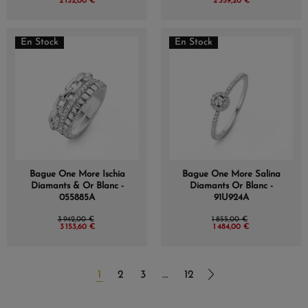
2 132,00 €
2 359,20 €
En Stock
En Stock
Bague One More Ischia
Bague One More Salina
Diamants & Or Blanc -
Diamants Or Blanc -
055885A
91U924A
3 942,00 €
1 855,00 €
3 153,60 €
1 484,00 €
1
2
3
…
12