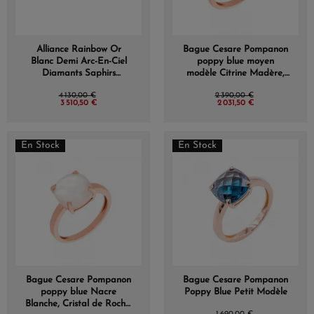
Alliance Rainbow Or
Bague Cesare Pompanon
Blanc Demi Arc-En-Ciel
poppy blue moyen
Diamants Saphirs
modèle Citrine Madère,
Multicolores
Or rose
4 130,00 €
2 390,00 €
3 510,50 €
2 031,50 €
En Stock
En Stock
Bague Cesare Pompanon
Bague Cesare Pompanon
poppy blue Nacre
Poppy Blue Petit Modèle
Blanche, Cristal de Roche,