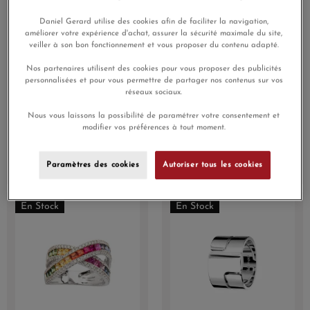
Daniel Gerard utilise des cookies afin de faciliter la navigation,
améliorer votre expérience d'achat, assurer la sécurité maximale du site,
veiller à son bon fonctionnement et vous proposer du contenu adapté.
Nos partenaires utilisent des cookies pour vous proposer des publicités
personnalisées et pour vous permettre de partager nos contenus sur vos
réseaux sociaux.
Bague Cesare Pompanon
Bague Cesare Pompanon
Nous vous laissons la possibilité de paramétrer votre consentement et
poppy blue petit modèle
Poppy Blue Petit Modèle
modifier vos préférences à tout moment.
Topaze Bleue, Diamants,
Topaze London Blue, Or
Or blanc
blanc
2 150,00 €
1 690,00 €
Paramètres des cookies
Autoriser tous les cookies
1 827,50 €
1 436,50 €
En Stock
En Stock