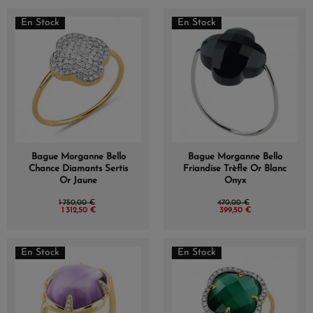
En Stock
En Stock
Bague Morganne Bello
Bague Morganne Bello
Chance Diamants Sertis
Friandise Trèfle Or Blanc
Or Jaune
Onyx
1 750,00 €
470,00 €
1 312,50 €
399,50 €
En Stock
En Stock