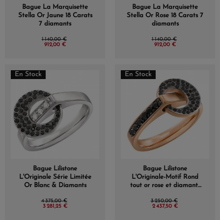
Bague La Marquisette
Bague La Marquisette
Stella Or Jaune 18 Carats
Stella Or Rose 18 Carats 7
7 diamants
diamants
1 140,00 €
1 140,00 €
912,00 €
912,00 €
En Stock
En Stock
Bague Lilistone
Bague Lilistone
L'Originale Série Limitée
L'Originale-Motif Rond
Or Blanc & Diamants
tout or rose et diamants
noirs
4 375,00 €
3 250,00 €
3 281,25 €
2 437,50 €