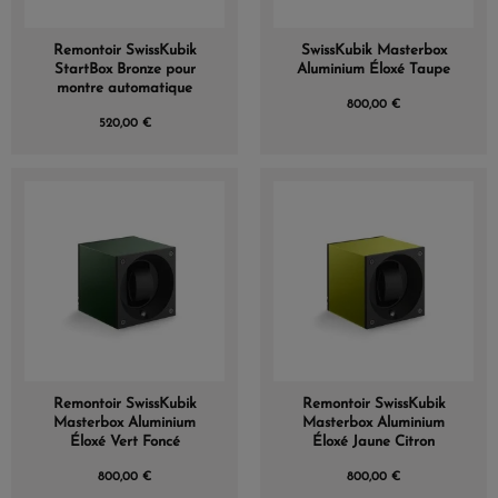
Remontoir SwissKubik
SwissKubik Masterbox
StartBox Bronze pour
Aluminium Éloxé Taupe
montre automatique
800,00 €
520,00 €
Remontoir SwissKubik
Remontoir SwissKubik
Masterbox Aluminium
Masterbox Aluminium
Éloxé Vert Foncé
Éloxé Jaune Citron
800,00 €
800,00 €