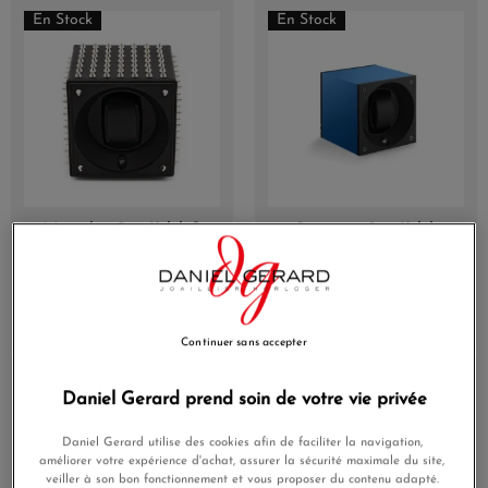
En Stock
En Stock
Masterbox SwissKubik &
Remontoir SwissKubik
Adatte Design Special Art
Masterbox Aluminium
Edition Spikes Noir
Éloxé Bleu Saphir
Argent
1 095,00 €
800,00 €
821,25 €
720,00 €
Continuer sans accepter
En Stock
Daniel Gerard prend soin de votre vie privée
Daniel Gerard utilise des cookies afin de faciliter la navigation,
améliorer votre expérience d'achat, assurer la sécurité maximale du site,
veiller à son bon fonctionnement et vous proposer du contenu adapté.