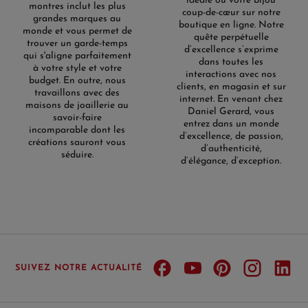
idéale ou votre bijou
montres inclut les plus
coup-de-cœur sur notre
grandes marques au
boutique en ligne. Notre
monde et vous permet de
quête perpétuelle
trouver un garde-temps
d’excellence s’exprime
qui s'aligne parfaitement
dans toutes les
à votre style et votre
interactions avec nos
budget. En outre, nous
clients, en magasin et sur
travaillons avec des
internet. En venant chez
maisons de joaillerie au
Daniel Gerard, vous
savoir-faire
entrez dans un monde
incomparable dont les
d’excellence, de passion,
créations sauront vous
d’authenticité,
séduire.
d’élégance, d’exception.
SUIVEZ NOTRE ACTUALITÉ