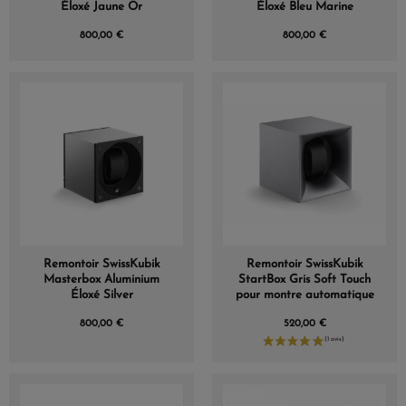
Éloxé Jaune Or
Éloxé Bleu Marine
(1 avis)
800,00 €
800,00 €
Remontoir SwissKubik
Remontoir SwissKubik
Masterbox Aluminium
StartBox Gris Soft Touch
Éloxé Silver
pour montre automatique
800,00 €
520,00 €