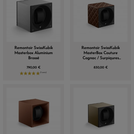
Remontoir SwissKubik
Remontoir SwissKubik
Masterbox Aluminium
MasterBox Couture
Brossé
Cognac / Surpiqures
Blanches
790,00 €
830,00 €