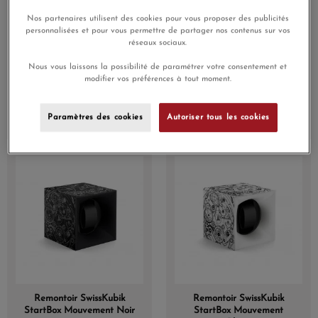
Nos partenaires utilisent des cookies pour vous proposer des publicités
personnalisées et pour vous permettre de partager nos contenus sur vos
réseaux sociaux.
Remontoir SwissKubik
Remontoir SwissKubik
Nous vous laissons la possibilité de paramétrer votre consentement et
Masterbox Aluminium
StartBox x Daniel Gerard
modifier vos préférences à tout moment.
Éloxé Rouge
520,00 €
800,00 €
Paramètres des cookies
Autoriser tous les cookies
720,00 €
Remontoir SwissKubik
Remontoir SwissKubik
StartBox Mouvement Noir
StartBox Mouvement