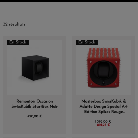
32 résultats
En Stock
En Stock
Remontoir Occasion
Masterbox SwissKubik &
SwissKubik StartBox Noir
Adatte Design Special Art
Edition Spikes Rouge
420,00 €
Argent
1 095,00 €
821,25 €