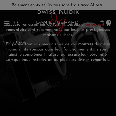
Paiement en 4x et 10x fois sans frais avec ALMA !
Swiss Kubik
0
Accessoires essentiels de tout amoureux d’
horlogerie
, les
remontoirs
sont recommandés par les plus prestigieuses
maisons suisses.
Accueil
Marques
En permettant aux mécanismes de vos
montres
de n’être
jamais interrompus dans leur fonctionnement, ils sont
ainsi le complément naturel qui assure leur pérennité.
Lorsque vous installez un ou plusieurs de nos
remontoirs
chez vous, vous êtes certain de posséder un objet
d’excellence… à l’image de votre ou de vos montres.