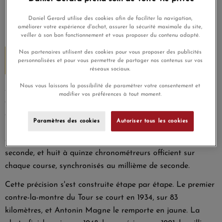
Daniel Gerard utilise des cookies afin de faciliter la navigation,
améliorer votre expérience d'achat, assurer la sécurité maximale du site,
veiller à son bon fonctionnement et vous proposer du contenu adapté.
Le Tour se joue aussi au millième de
Nos partenaires utilisent des cookies pour vous proposer des publicités
personnalisées et pour vous permettre de partager nos contenus sur vos
seconde
réseaux sociaux.
Nous vous laissons la possibilité de paramétrer votre consentement et
Avant d'habiller les poignets, le Tour a d'abord été une
modifier vos préférences à tout moment.
affaire de secondes. Tissot, chronométreur officiel du Tour
de France et des épreuves d'A.S.O. (Paris-Roubaix, Paris-
Paramètres des cookies
Autoriser tous les cookies
Nice, La Vuelta), tient cette frontière : la photo-finish saisit
aujourd'hui la ligne d'arrivée jusqu'à 10 000 images par
seconde, et huit à quinze chronométreurs officient sur
chaque course, synchronisés au millième de seconde.
Cette précision s'est construite étape par étape. Le premier
contre-la-montre du Tour se court en 1934, sur 83
kilomètres, et Antonin Magne le remporte en jaune. La