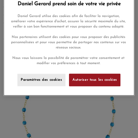
Daniel Gerard prend soin de votre vie privée
de résine colorée enfilées sur une chaîne fine, en or jaune
ou en or rose. Nos
bracelets
et
colliers
Classique sont
Daniel Gerard utilise des cookies afin de faciliter la navigation,
améliorer votre expérience d'achat, assurer la sécurité maximale du site,
disponibles en plusieurs longueurs (de 15 à 50 cm), avec
veiller à son bon fonctionnement et vous proposer du contenu adapté.
une palette de coloris sur demande. Une signature joyeuse
Nos partenaires utilisent des cookies pour vous proposer des publicités
qui se porte du réveil au dîner.
personnalisées et pour vous permettre de partager nos contenus sur vos
réseaux sociaux.
Nous vous laissons la possibilité de paramétrer votre consentement et
modifier vos préférences à tout moment.
Paramètres des cookies
Autoriser tous les cookies