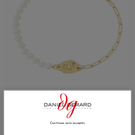
→ Découvrir le bracelet Dinh Van Menottes XS or jaune
Elle aime la couleur et la joie
Continuer sans accepter
GiGi Clozeau
fabrique ses bijoux à la main dans le sud de
la France depuis 2004 : des créations constellées de perles