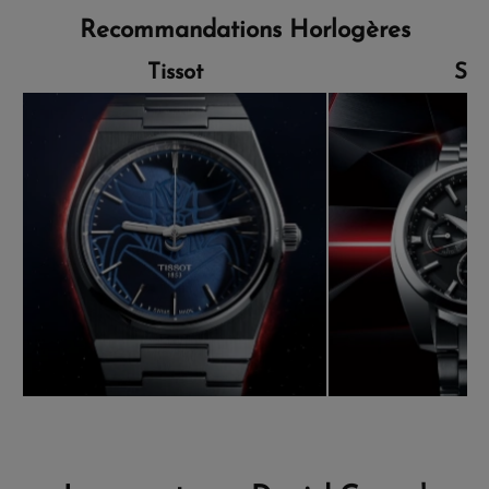
Recommandations Horlogères
Tissot
Sei