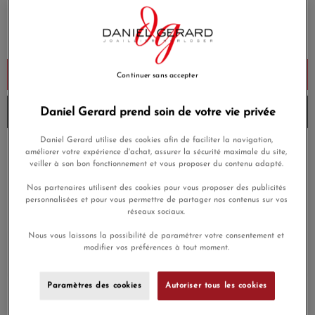
5 900,00 €
Payez seulement 590 € aujourd'hui
Ajouter au panier
Continuer sans accepter
Daniel Gerard prend soin de votre vie privée
Envoi sous 6 à 8 jours
Daniel Gerard utilise des cookies afin de faciliter la navigation,
améliorer votre expérience d'achat, assurer la sécurité maximale du site,
Payez en 4x ou 10x
Livraison gratuite
sans frais
veiller à son bon fonctionnement et vous proposer du contenu adapté.
Nos partenaires utilisent des cookies pour vous proposer des publicités
Satisfait ou
Paiement sécurisé
personnalisées et pour vous permettre de partager nos contenus sur vos
remboursé
réseaux sociaux.
Nous vous laissons la possibilité de paramétrer votre consentement et
En achetant ce produit vous gagnerez
177,00 €
grâce à notre
modifier vos préférences à tout moment.
programme de fidélité.
Paramètres des cookies
Autoriser tous les cookies