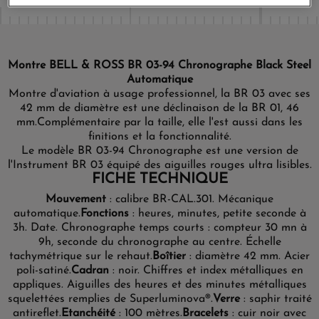
Montre BELL & ROSS BR 03-94 Chronographe Black Steel
Automatique
Montre d'aviation à usage professionnel, la BR 03 avec ses
42 mm de diamètre est une déclinaison de la BR 01, 46
mm.
Complémentaire par la taille, elle l'est aussi dans les
finitions et la fonctionnalité.
Le modèle BR 03-94 Chronographe est une version de
l'Instrument BR 03 équipé des aiguilles rouges ultra lisibles.
FICHE TECHNIQUE
Mouvement
: calibre BR-CAL.301. Mécanique
automatique.
Fonctions
: heures, minutes, petite seconde à
3h. Date. Chronographe temps courts : compteur 30 mn à
9h, seconde du chronographe au centre. Échelle
tachymétrique sur le rehaut.
Boîtier
: diamètre 42 mm. Acier
poli-satiné.
Cadran
: noir. Chiffres et index métalliques en
appliques. Aiguilles des heures et des minutes métalliques
squelettées remplies de Superluminova®.
Verre
: saphir traité
antireflet.
Etanchéité
: 100 mètres.
Bracelets
: cuir noir avec