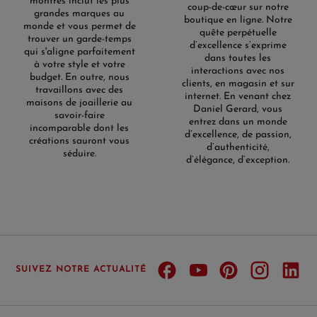
montres inclut les plus
coup-de-cœur sur notre
grandes marques au
boutique en ligne. Notre
monde et vous permet de
quête perpétuelle
trouver un garde-temps
d’excellence s’exprime
qui s'aligne parfaitement
dans toutes les
à votre style et votre
interactions avec nos
budget. En outre, nous
clients, en magasin et sur
travaillons avec des
internet. En venant chez
maisons de joaillerie au
Daniel Gerard, vous
savoir-faire
entrez dans un monde
incomparable dont les
d’excellence, de passion,
créations sauront vous
d’authenticité,
séduire.
d’élégance, d’exception.
SUIVEZ NOTRE ACTUALITÉ