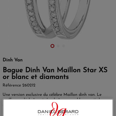
Dinh Van
Bague Dinh Van Maillon Star XS
or blanc et diamants
Référence
260212
Une version exclusive du célèbre Maillon dinh van. Le
maillon se déchaîne et s'enchaîne, en or blanc serti de
diamants.
Bague dinh van Maillon Star XS, or blanc et diamants