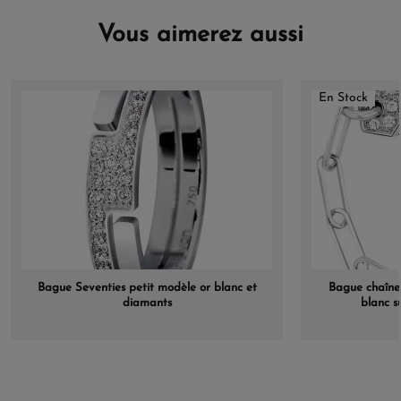
Vous aimerez aussi
En Stock
Bague Seventies petit modèle or blanc et
Bague chaîne
diamants
blanc s