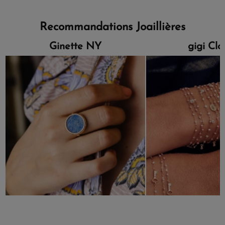
Recommandations Joaillières
Ginette NY
gigi Cl