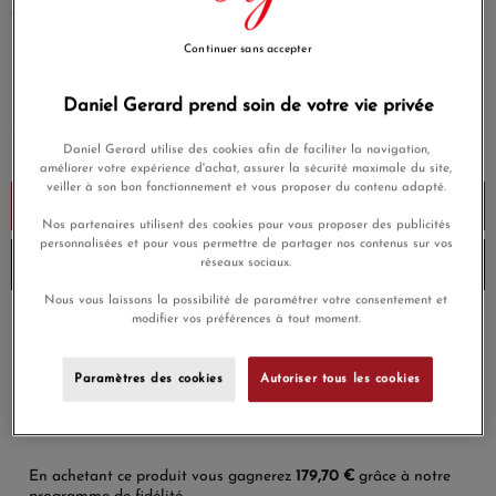
EN SAVOIR PLUS
Continuer sans accepter
5 990,00 €
Payez seulement 599 € aujourd'hui
Daniel Gerard prend soin de votre vie privée
Daniel Gerard utilise des cookies afin de faciliter la navigation,
améliorer votre expérience d'achat, assurer la sécurité maximale du site,
veiller à son bon fonctionnement et vous proposer du contenu adapté.
Ajouter au panier
Nos partenaires utilisent des cookies pour vous proposer des publicités
personnalisées et pour vous permettre de partager nos contenus sur vos
Livré chez vous en 3 à 4 jours
réseaux sociaux.
Nous vous laissons la possibilité de paramétrer votre consentement et
modifier vos préférences à tout moment.
Payez en 4x ou 10x
Livraison gratuite
sans frais
Paramètres des cookies
Autoriser tous les cookies
Satisfait ou
Paiement sécurisé
remboursé
En achetant ce produit vous gagnerez
179,70 €
grâce à notre