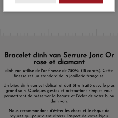
En achetant ce produit vous gagnerez
147,00 €
grâce à notre
programme de fidélité.
Bracelet dinh van Serrure Jonc Or
rose et diamant
dinh van utilise de l'or finesse de 750‰ (18 carats). Cette
finesse est un standard de la joaillerie française.
Un bijou dinh van est délicat et doit être traité avec le plus
grand soin. Quelques gestes et précautions simples vous
permettront de préserver la beauté et l’éclat de votre bijou
dinh van.
Nous recommandons d’éviter les chocs et le risque de
rayures qui pourraient altérer l’aspect de votre bijou.