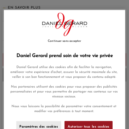
EN SAVOIR PLUS
4 900,00 €
Payez seulement 490 € aujourd'hui
AJOUTER UNE GRAVURE
(Option)
Continuer sans accepter
Daniel Gerard prend soin de votre vie privée
Ajouter au panier
Daniel Gerard utilise des cookies afin de faciliter la navigation,
améliorer votre expérience d'achat, assurer la sécurité maximale du site,
Envoi sous 6 à 8 jours
veiller à son bon fonctionnement et vous proposer du contenu adapté.
Nos partenaires utilisent des cookies pour vous proposer des publicités
Payez en 4x ou 10x
personnalisées et pour vous permettre de partager nos contenus sur vos
Livraison gratuite
sans frais
réseaux sociaux.
Nous vous laissons la possibilité de paramétrer votre consentement et
Satisfait ou
Paiement sécurisé
modifier vos préférences à tout moment.
remboursé
Paramètres des cookies
Autoriser tous les cookies