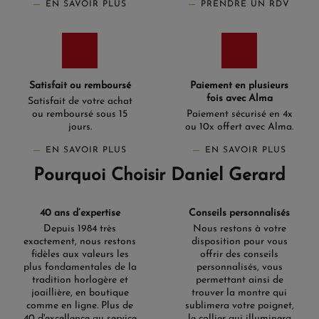
EN SAVOIR PLUS
PRENDRE UN RDV
Satisfait ou remboursé
Paiement en plusieurs
fois avec Alma
Satisfait de votre achat
ou remboursé sous 15
Paiement sécurisé en 4x
jours.
ou 10x offert avec Alma.
EN SAVOIR PLUS
EN SAVOIR PLUS
Pourquoi Choisir Daniel Gerard
40 ans d’expertise
Conseils personnalisés
Depuis 1984 très
Nous restons à votre
exactement, nous restons
disposition pour vous
fidèles aux valeurs les
offrir des conseils
plus fondamentales de la
personnalisés, vous
tradition horlogère et
permettant ainsi de
joaillière, en boutique
trouver la montre qui
comme en ligne. Plus de
sublimera votre poignet,
40 d'excellence au service
le collier qui illuminera