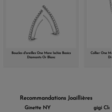
Boucles d'oreilles One More Ischia Basics
Collier One M
Diamants Or Blanc
Di
Recommandations Joaillières
Ginette NY
gigi Cl