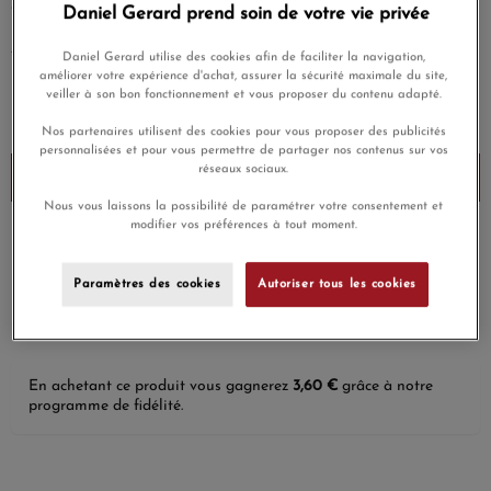
Daniel Gerard prend soin de votre vie privée
Tendance.
EN SAVOIR PLUS
Daniel Gerard utilise des cookies afin de faciliter la navigation,
améliorer votre expérience d'achat, assurer la sécurité maximale du site,
120,00 €
veiller à son bon fonctionnement et vous proposer du contenu adapté.
Payez seulement 30 € aujourd'hui
Nos partenaires utilisent des cookies pour vous proposer des publicités
personnalisées et pour vous permettre de partager nos contenus sur vos
réseaux sociaux.
Ajouter au panier
Nous vous laissons la possibilité de paramétrer votre consentement et
modifier vos préférences à tout moment.
Payez en 4x ou 10x
Livraison gratuite
sans frais
Paramètres des cookies
Autoriser tous les cookies
Satisfait ou
Paiement sécurisé
remboursé
En achetant ce produit vous gagnerez
3,60 €
grâce à notre
programme de fidélité.