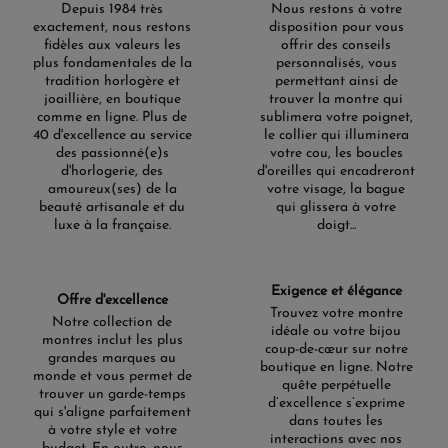
Depuis 1984 très
Nous restons à votre
exactement, nous restons
disposition pour vous
fidèles aux valeurs les
offrir des conseils
plus fondamentales de la
personnalisés, vous
tradition horlogère et
permettant ainsi de
joaillière, en boutique
trouver la montre qui
comme en ligne. Plus de
sublimera votre poignet,
40 d'excellence au service
le collier qui illuminera
des passionné(e)s
votre cou, les boucles
d'horlogerie, des
d'oreilles qui encadreront
amoureux(ses) de la
votre visage, la bague
beauté artisanale et du
qui glissera à votre
luxe à la française.
doigt...
Exigence et élégance
Offre d'excellence
Trouvez votre montre
Notre collection de
idéale ou votre bijou
montres inclut les plus
coup-de-cœur sur notre
grandes marques au
boutique en ligne. Notre
monde et vous permet de
quête perpétuelle
trouver un garde-temps
d’excellence s’exprime
qui s'aligne parfaitement
dans toutes les
à votre style et votre
interactions avec nos