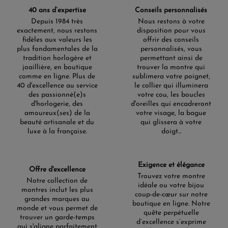
40 ans d’expertise
Conseils personnalisés
Depuis 1984 très
Nous restons à votre
exactement, nous restons
disposition pour vous
fidèles aux valeurs les
offrir des conseils
plus fondamentales de la
personnalisés, vous
tradition horlogère et
permettant ainsi de
joaillière, en boutique
trouver la montre qui
comme en ligne. Plus de
sublimera votre poignet,
40 d'excellence au service
le collier qui illuminera
des passionné(e)s
votre cou, les boucles
d'horlogerie, des
d'oreilles qui encadreront
amoureux(ses) de la
votre visage, la bague
beauté artisanale et du
qui glissera à votre
luxe à la française.
doigt...
Exigence et élégance
Offre d'excellence
Trouvez votre montre
Notre collection de
idéale ou votre bijou
montres inclut les plus
coup-de-cœur sur notre
grandes marques au
boutique en ligne. Notre
monde et vous permet de
quête perpétuelle
trouver un garde-temps
d’excellence s’exprime
qui s'aligne parfaitement