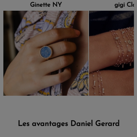
Ginette NY
gigi Cl
Les avantages Daniel Gerard