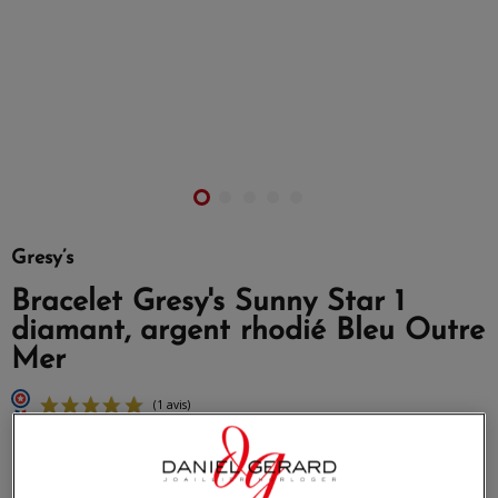
Gresy’s
Bracelet Gresy's Sunny Star 1
diamant, argent rhodié Bleu Outre
Mer
Référence
BR0100BSY18EE
Bracelet avec motif en argent 925/1000 rhodié , diamant