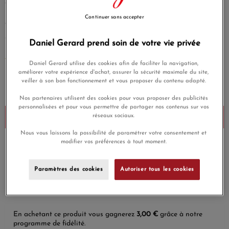
de 0.01 ct, sur lien en lycra Bleu Outre Mer, livré avec son
pochon en velours , son certificat d?authenticité et un lien
Continuer sans accepter
de rechange noir.
(1 avis)
Tendance.
Daniel Gerard prend soin de votre vie privée
EN SAVOIR PLUS
Daniel Gerard utilise des cookies afin de faciliter la navigation,
améliorer votre expérience d'achat, assurer la sécurité maximale du site,
100,00 €
veiller à son bon fonctionnement et vous proposer du contenu adapté.
Payez seulement 25 € aujourd'hui
Nos partenaires utilisent des cookies pour vous proposer des publicités
personnalisées et pour vous permettre de partager nos contenus sur vos
réseaux sociaux.
Ajouter au panier
Nous vous laissons la possibilité de paramétrer votre consentement et
modifier vos préférences à tout moment.
Payez en 4x ou 10x
Livraison gratuite
sans frais
Paramètres des cookies
Autoriser tous les cookies
Satisfait ou
Paiement sécurisé
remboursé
En achetant ce produit vous gagnerez
3,00 €
grâce à notre
programme de fidélité.