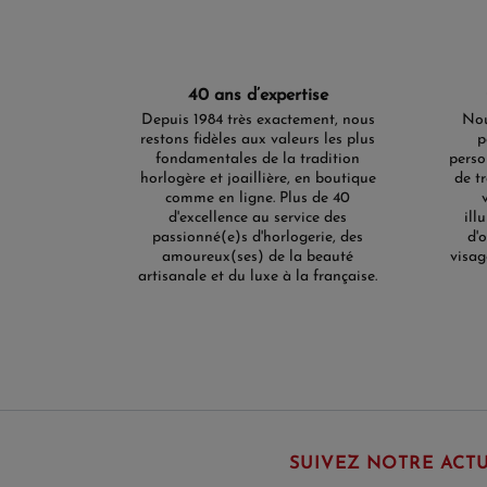
40 ans d’expertise
Depuis 1984 très exactement, nous
Nou
restons fidèles aux valeurs les plus
p
fondamentales de la tradition
perso
horlogère et joaillière, en boutique
de t
comme en ligne. Plus de 40
d'excellence au service des
ill
passionné(e)s d'horlogerie, des
d'
amoureux(ses) de la beauté
visag
artisanale et du luxe à la française.
SUIVEZ NOTRE ACTU