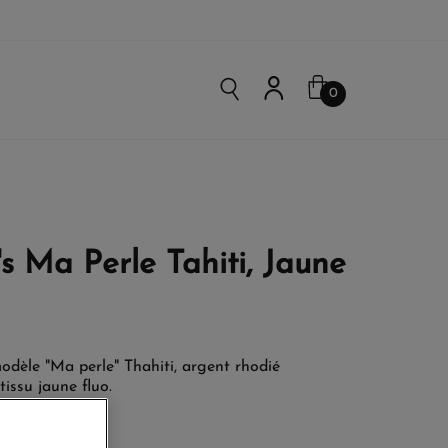
0
's Ma Perle Tahiti, Jaune
èle "Ma perle" Thahiti, argent rhodié
tissu jaune fluo.
t.