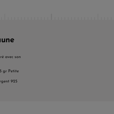
aune
vré avec son
5 gr
Petite
argent 925