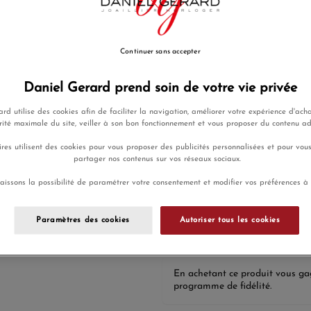
Tendance.
Argent 925/1000 0.15 gr Perle
Continuer sans accepter
EN SAVOIR PLUS
180,00 €
Daniel Gerard prend soin de votre vie privée
Payez seulement 45 € aujourd
rd utilise des cookies afin de faciliter la navigation, améliorer votre expérience d'acha
rité maximale du site, veiller à son bon fonctionnement et vous proposer du contenu a
Ajouter a
res utilisent des cookies pour vous proposer des publicités personnalisées et pour vou
partager nos contenus sur vos réseaux sociaux.
aissons la possibilité de paramétrer votre consentement et modifier vos préférences à
Payez en 4x
Livraison
ou 10x sans
gratuite
frais
Paramètres des cookies
Autoriser tous les cookies
En achetant ce produit vous g
programme de fidélité.