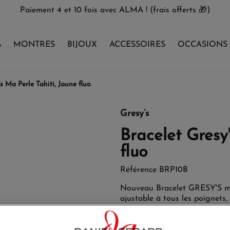
Paiement 4 et 10 fois avec ALMA ! (frais offerts 🎁)
%
MONTRES
BIJOUX
ACCESSOIRES
OCCASIONS
s Ma Perle Tahiti, Jaune fluo
Gresy’s
Bracelet Gresy
fluo
Référence
BRP10B
Nouveau Bracelet GRESY'S mod
ajustable à tous les poignets, 
Un lien noir de rechange offer