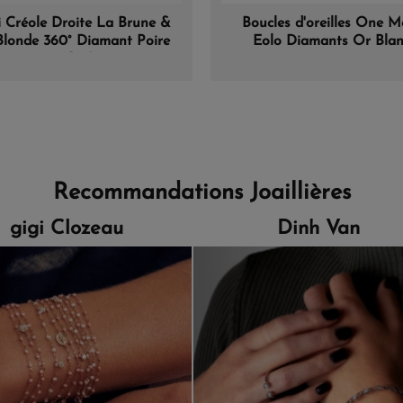
 Créole Droite La Brune &
Boucles d'oreilles One M
Blonde 360° Diamant Poire
Eolo Diamants Or Bla
0,10 ct Or Jaune
Recommandations Joaillières
gigi Clozeau
Dinh Van