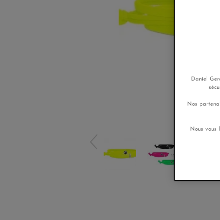
Daniel Gera
sécu
Nos partenai
Nous vous l