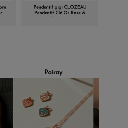
ore
Pendentif gigi CLOZEAU
Bague
nc
Pendentif Clé Or Rose &
Jaspe
Diamant
Poiray
Morga