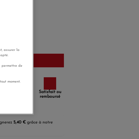
 de Tahiti noire
'hui
t, assurer la
dapté.
u panier
s permettre de
 tout moment.
Paiement
Satisfait ou
sécurisé
remboursé
agnerez
5,40 €
grâce à notre