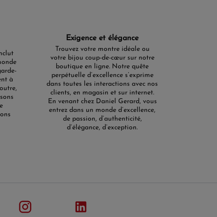
Exigence et élégance
Trouvez votre montre idéale ou
nclut
votre bijou coup-de-cœur sur notre
monde
boutique en ligne. Notre quête
garde-
perpétuelle d’excellence s’exprime
ent à
dans toutes les interactions avec nos
outre,
clients, en magasin et sur internet.
isons
En venant chez Daniel Gerard, vous
e
entrez dans un monde d’excellence,
ions
de passion, d’authenticité,
d’élégance, d’exception.