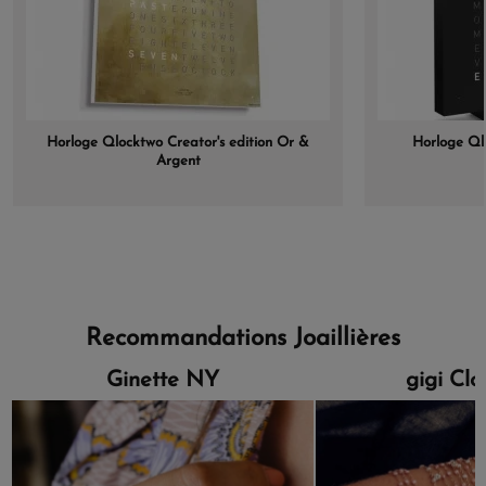
Horloge Qlocktwo Creator's edition Or &
Horloge Ql
Argent
Recommandations Joaillières
Ginette NY
gigi Cl