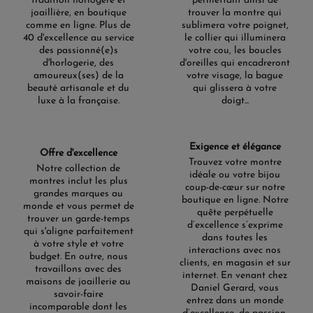
tradition horlogère et
permettant ainsi de
joaillière, en boutique
trouver la montre qui
comme en ligne. Plus de
sublimera votre poignet,
40 d'excellence au service
le collier qui illuminera
des passionné(e)s
votre cou, les boucles
d'horlogerie, des
d'oreilles qui encadreront
amoureux(ses) de la
votre visage, la bague
beauté artisanale et du
qui glissera à votre
luxe à la française.
doigt...
Exigence et élégance
Offre d'excellence
Trouvez votre montre
Notre collection de
idéale ou votre bijou
montres inclut les plus
coup-de-cœur sur notre
grandes marques au
boutique en ligne. Notre
monde et vous permet de
quête perpétuelle
trouver un garde-temps
d’excellence s’exprime
qui s'aligne parfaitement
dans toutes les
à votre style et votre
interactions avec nos
budget. En outre, nous
clients, en magasin et sur
travaillons avec des
internet. En venant chez
maisons de joaillerie au
Daniel Gerard, vous
savoir-faire
entrez dans un monde
incomparable dont les