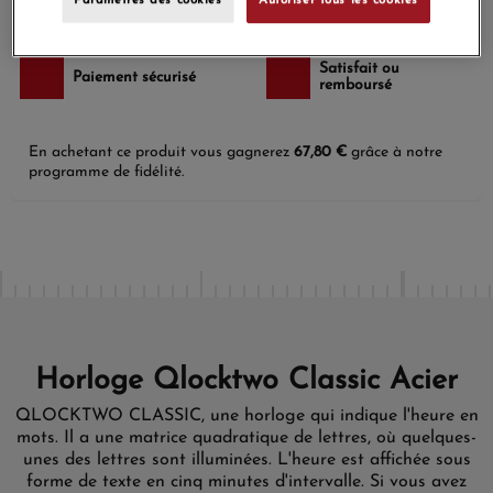
Paramètres des cookies
Autoriser tous les cookies
Payez en 4x ou 10x
Livraison gratuite
sans frais
Satisfait ou
Paiement sécurisé
remboursé
En achetant ce produit vous gagnerez
67,80 €
grâce à notre
programme de fidélité.
Horloge Qlocktwo Classic Acier
QLOCKTWO CLASSIC, une horloge qui indique l'heure en
mots. Il a une matrice quadratique de lettres, où quelques-
unes des lettres sont illuminées. L'heure est affichée sous
forme de texte en cinq minutes d'intervalle. Si vous avez