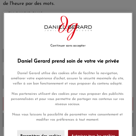
de l'heure par des mots.
EN SAVOIR PLUS
2 260,00 €
Payez seulement 226 € aujourd'hui
LANGUE
Continuer sans accepter
Daniel Gerard prend soin de votre vie privée
CORPUS
Daniel Gerard utilise des cookies afin de faciliter la navigation,
améliorer votre expérience d'achat, assurer la sécurité maximale du site,
veiller à son bon fonctionnement et vous proposer du contenu adapté.
Nos partenaires utilisent des cookies pour vous proposer des publicités
personnalisées et pour vous permettre de partager nos contenus sur vos
Ajouter au panier
réseaux sociaux.
Nous vous laissons la possibilité de paramétrer votre consentement et
Livré chez vous en 3 à 4 jours
modifier vos préférences à tout moment.