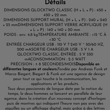
Détails
DIMENSIONS QLOCKTWO CLASSIC (H × L × P) : 450 ×
450 × 22 mm
DIMENSIONS SUPPORT MURAL (H × L × P) : 240 × 240
× 25 mm
DIMENSIONS SUPPORT VERRE ACRYLIQUE (H
× L × P) : 140 × 140 × 20 mm
POIDS : env. 4,8 kg
TEMPÉRATURE AMBIANTE : +15 °C À
+30 °C
ENTRÉE CHARGEUR USB : 110 V ? 240 V ~ 50/60 HZ,
200 mA
SORTIE CHARGEUR USB : 5 V 1 A
QLOCKTWO CLASSIC, ENTRÉE : 5 V 550
mA
CONSOMMATION : 2-3 WATT
PRÉCISION : ± 8 SECONDES/MOIS
Disponible en
différentes langues et couleurs.
Fondée par Andreas Funk et
Marco Biegert, Biegert & Funk est une agence de design
pour tout ce qui touche à la communication, les
applications et les produits.
Tous deux passionnés de longue date par la notion du
temps, le deux hommes se lancent en parallèle de leur
agence, dans la création d'un nouveau concept d'horloges
puis de montres qui indiquent l'heure non pas avec des
aiguilles ou un affichage digital, mais grâce à des lettres