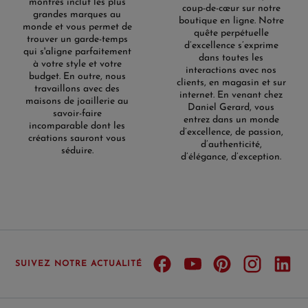
montres inclut les plus
coup-de-cœur sur notre
grandes marques au
boutique en ligne. Notre
monde et vous permet de
quête perpétuelle
trouver un garde-temps
d’excellence s’exprime
qui s'aligne parfaitement
dans toutes les
à votre style et votre
interactions avec nos
budget. En outre, nous
clients, en magasin et sur
travaillons avec des
internet. En venant chez
maisons de joaillerie au
Daniel Gerard, vous
savoir-faire
entrez dans un monde
incomparable dont les
d’excellence, de passion,
créations sauront vous
d’authenticité,
séduire.
d’élégance, d’exception.
SUIVEZ NOTRE ACTUALITÉ