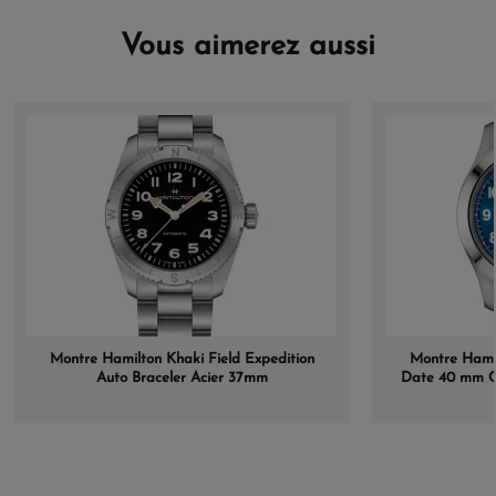
Vous aimerez aussi
Montre Hamilton Khaki Field Expedition
Montre Hamil
Auto Braceler Acier 37mm
Date 40 mm Ca