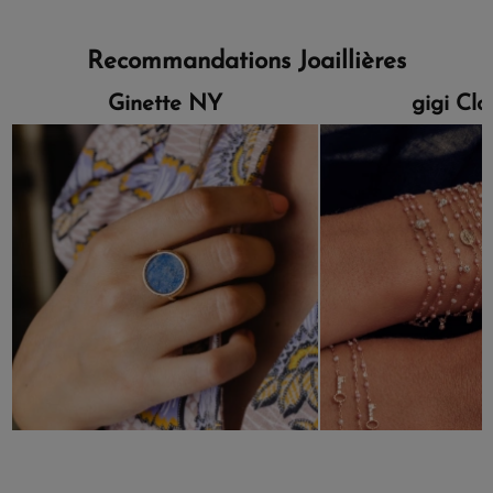
Recommandations Joaillières
Ginette NY
gigi Cl