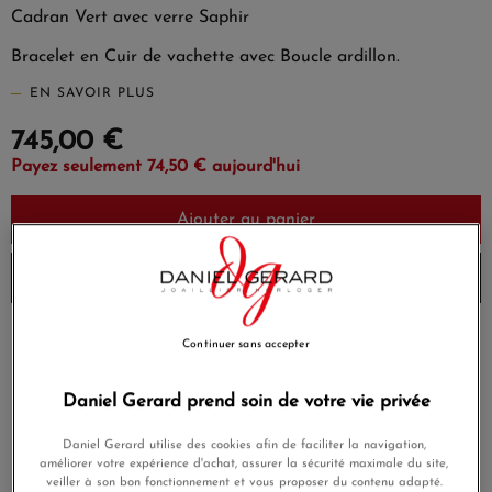
Cadran Vert avec verre Saphir
Bracelet en Cuir de vachette avec Boucle ardillon.
EN SAVOIR PLUS
745,00 €
Payez seulement 74,50 € aujourd'hui
Ajouter au panier
Envoi sous 8 à 10 jours
Payez en 4x ou 10x
Continuer sans accepter
Livraison gratuite
sans frais
Daniel Gerard prend soin de votre vie privée
Satisfait ou
Paiement sécurisé
remboursé
Daniel Gerard utilise des cookies afin de faciliter la navigation,
améliorer votre expérience d'achat, assurer la sécurité maximale du site,
veiller à son bon fonctionnement et vous proposer du contenu adapté.