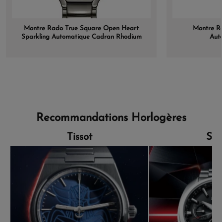
Montre Rado True Square Open Heart
Montre R
Sparkling Automatique Cadran Rhodium
Aut
Gris Bracelet Plasma
Recommandations Horlogères
Tissot
Sei