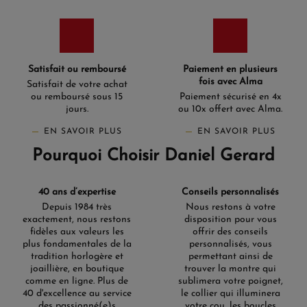
Satisfait ou remboursé
Paiement en plusieurs
fois avec Alma
Satisfait de votre achat
ou remboursé sous 15
Paiement sécurisé en 4x
jours.
ou 10x offert avec Alma.
EN SAVOIR PLUS
EN SAVOIR PLUS
Pourquoi Choisir Daniel Gerard
40 ans d’expertise
Conseils personnalisés
Depuis 1984 très
Nous restons à votre
exactement, nous restons
disposition pour vous
fidèles aux valeurs les
offrir des conseils
plus fondamentales de la
personnalisés, vous
tradition horlogère et
permettant ainsi de
joaillière, en boutique
trouver la montre qui
comme en ligne. Plus de
sublimera votre poignet,
40 d'excellence au service
le collier qui illuminera
des passionné(e)s
votre cou, les boucles