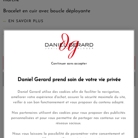
marche
Bracelet en cuir avec boucle déployante
EN SAVOIR PLUS
2 550,00 €
Économisez 25%
1 912,50 €
Payez seulement 191,25 € aujourd'hui
Ajouter au panier
Continuer sans accepter
Envoi en moins de 24 heures
Daniel Gerard prend soin de votre vie privée
Daniel Gerard utilise des cookies afin de faciliter la navigation,
améliorer votre expérience d'achat, assurer la sécurité maximale du site,
Payez en 4x ou 10x
Livraison gratuite
sans frais
veiller à son bon fonctionnement et vous proposer du contenu adapté.
Nos partenaires utilisent des cookies pour vous proposer des publicités
Satisfait ou
Paiement sécurisé
personnalisées et pour vous permettre de partager nos contenus sur vos
remboursé
réseaux sociaux.
Nous vous laissons la possibilité de paramétrer votre consentement et