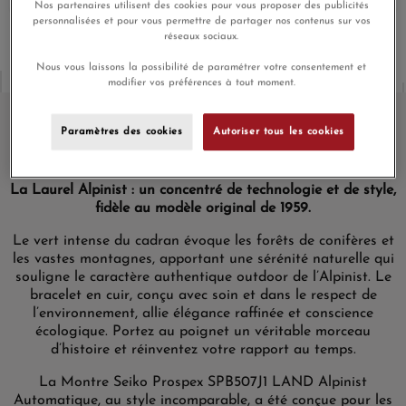
Nos partenaires utilisent des cookies pour vous proposer des publicités
personnalisées et pour vous permettre de partager nos contenus sur vos
réseaux sociaux.
Nous vous laissons la possibilité de paramétrer votre consentement et
modifier vos préférences à tout moment.
Paramètres des cookies
Autoriser tous les cookies
Description Détaillée de la Montre
La Laurel Alpinist : un concentré de technologie et de style,
fidèle au modèle original de 1959.
Le vert intense du cadran évoque les forêts de conifères et
les vastes montagnes, apportant une sérénité naturelle qui
souligne le caractère authentique
outdoor
de
l’Alpinist
. Le
bracelet en cuir, conçu avec soin et dans le respect de
l’environnement, allie élégance raffinée et conscience
écologique. Portez au poignet un véritable morceau
d’histoire et réinventez votre rapport au temps.
La Montre Seiko Prospex SPB507J1 LAND Alpinist
Automatique, au style incomparable, a été conçue pour les