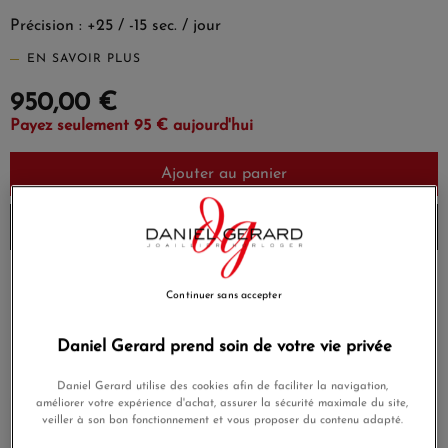
Précision : +25 / -15 sec. / jour
EN SAVOIR PLUS
950,00 €
Payez seulement 95 € aujourd'hui
Ajouter au panier
Envoi sous 8 à 10 jours
Payez en 4x ou 10x
Livraison gratuite
Continuer sans accepter
sans frais
Satisfait ou
Daniel Gerard prend soin de votre vie privée
Paiement sécurisé
remboursé
Daniel Gerard utilise des cookies afin de faciliter la navigation,
améliorer votre expérience d'achat, assurer la sécurité maximale du site,
En achetant ce produit vous gagnerez
28,50 €
grâce à notre
veiller à son bon fonctionnement et vous proposer du contenu adapté.
programme de fidélité.