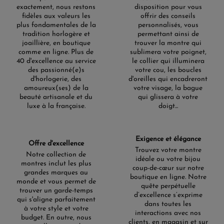
exactement, nous restons
disposition pour vous
fidèles aux valeurs les
offrir des conseils
plus fondamentales de la
personnalisés, vous
tradition horlogère et
permettant ainsi de
joaillière, en boutique
trouver la montre qui
comme en ligne. Plus de
sublimera votre poignet,
40 d'excellence au service
le collier qui illuminera
des passionné(e)s
votre cou, les boucles
d'horlogerie, des
d'oreilles qui encadreront
amoureux(ses) de la
votre visage, la bague
beauté artisanale et du
qui glissera à votre
luxe à la française.
doigt...
Exigence et élégance
Offre d'excellence
Trouvez votre montre
Notre collection de
idéale ou votre bijou
montres inclut les plus
coup-de-cœur sur notre
grandes marques au
boutique en ligne. Notre
monde et vous permet de
quête perpétuelle
trouver un garde-temps
d’excellence s’exprime
qui s'aligne parfaitement
dans toutes les
à votre style et votre
interactions avec nos
budget. En outre, nous
clients, en magasin et sur