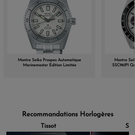
Montre Seiko Prospex Automatique
Montre Sei
Marinemaster Edition Limitée
SSC961P1 Qu
Recommandations Horlogères
Tissot
Sei