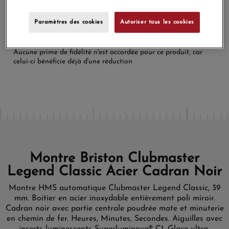
Satisfait ou
Paiement sécurisé
remboursé
Paramètres des cookies
Autoriser tous les cookies
Aucune prime de fidélité n'est accordée pour ce produit, car
celui-ci bénéficie déjà d'une réduction
Montre Briston Clubmaster
Legend Classic Acier Cadran Noir
Montre HMS automatique Clubmaster Legend Classic, 39
mm. Boitier en acier inoxydable entièrement poli miroir.
Cadran noir avec partie centrale poudrée mate et minuterie
en chemin de fer. Heures, Minutes, Secondes. Aiguilles avec