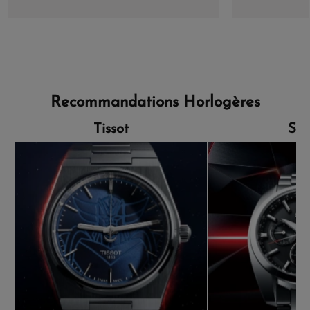
Recommandations Horlogères
Tissot
Sei