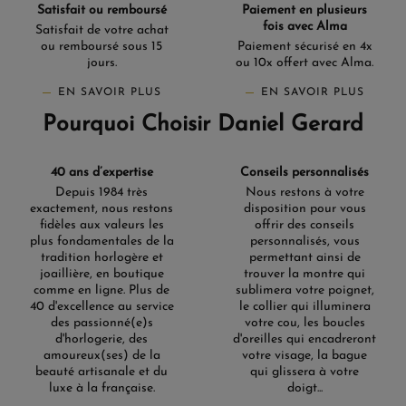
Satisfait ou remboursé
Paiement en plusieurs
fois avec Alma
Satisfait de votre achat
ou remboursé sous 15
Paiement sécurisé en 4x
jours.
ou 10x offert avec Alma.
EN SAVOIR PLUS
EN SAVOIR PLUS
Pourquoi Choisir Daniel Gerard
40 ans d’expertise
Conseils personnalisés
Depuis 1984 très
Nous restons à votre
exactement, nous restons
disposition pour vous
fidèles aux valeurs les
offrir des conseils
plus fondamentales de la
personnalisés, vous
tradition horlogère et
permettant ainsi de
joaillière, en boutique
trouver la montre qui
comme en ligne. Plus de
sublimera votre poignet,
40 d'excellence au service
le collier qui illuminera
des passionné(e)s
votre cou, les boucles
d'horlogerie, des
d'oreilles qui encadreront
amoureux(ses) de la
votre visage, la bague
beauté artisanale et du
qui glissera à votre
luxe à la française.
doigt...