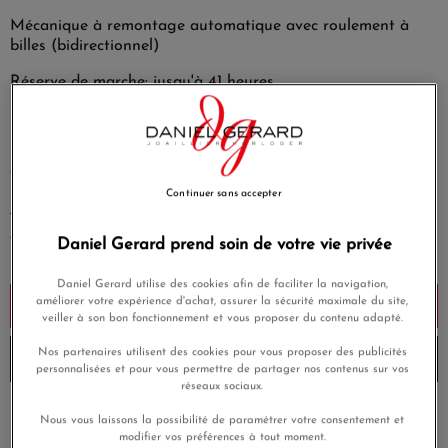
Mécanique à remontage automatique avec roulement à
billes (bidirectionnel)
Réserve de marche: jusqu'à 41 heures
Fonctions: Heures, minutes, seconde centrale, ouverture sur
balancier à 9h
EN SAVOIR PLUS
Continuer sans accepter
570,00 €
Économisez 20%
456,00 €
Daniel Gerard prend soin de votre vie privée
Payez seulement 114 € aujourd'hui
Daniel Gerard utilise des cookies afin de faciliter la navigation,
améliorer votre expérience d'achat, assurer la sécurité maximale du site,
Ajouter au panier
veiller à son bon fonctionnement et vous proposer du contenu adapté.
Nos partenaires utilisent des cookies pour vous proposer des publicités
Livré chez vous la semaine prochaine
personnalisées et pour vous permettre de partager nos contenus sur vos
réseaux sociaux.
Payez en 4x ou 10x
Nous vous laissons la possibilité de paramétrer votre consentement et
Livraison gratuite
sans frais
modifier vos préférences à tout moment.