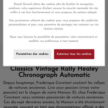
Daniel Gerard utilise des cookies afin de faciliter la navigation,
améliorer votre expérience d'achat, assurer la sécurité maximale du site,
Aucune prime de fidélité n'est accordée pour ce produit, car
veiller à son bon fonctionnement et vous proposer du contenu adapté.
celui-ci bénéficie déjà d'une réduction
Nos partenaires utilisent des cookies pour vous proposer des publicités
personnalisées et pour vous permettre de partager nos contenus sur vos
réseaux sociaux.
Nous vous laissons la possibilité de paramétrer votre consentement et
modifier vos préférences à tout moment.
Paramètres des cookies
Autoriser tous les cookies
Montre Frederique Constant
Classics Vintage Rally Healey
Chronograph Automatic
Depuis longtemps, Frederique Constant soutient les rallyes
de voitures anciennes. Live your passion (vivez votre
passion) est le slogan de notre Maison. Et, chez Frederique
Constant, nous sommes passionnés de voitures anciennes.
Ces dix-sept dernières années, la Maison a été étroitement
associée, souvent en tant que chronométreur officiel, à des