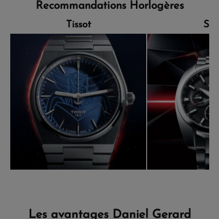
Recommandations Horlogères
Tissot
Sei
Les avantages Daniel Gerard