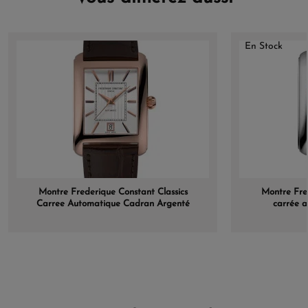
En Stock
Montre Frederique Constant Classics
Montre Fred
Carree Automatique Cadran Argenté
carrée a
Bracelet Cuir de veau