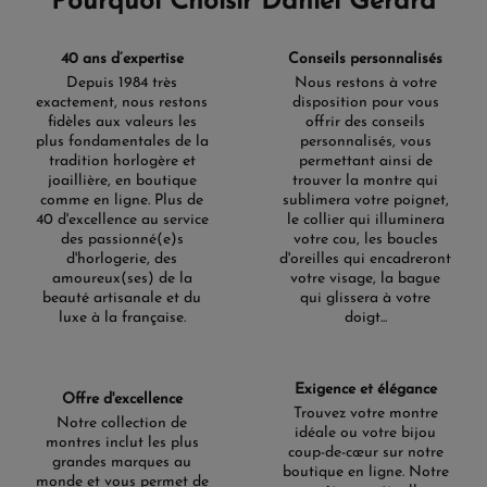
Pourquoi Choisir Daniel Gerard
40 ans d’expertise
Conseils personnalisés
Depuis 1984 très
Nous restons à votre
exactement, nous restons
disposition pour vous
fidèles aux valeurs les
offrir des conseils
plus fondamentales de la
personnalisés, vous
tradition horlogère et
permettant ainsi de
joaillière, en boutique
trouver la montre qui
comme en ligne. Plus de
sublimera votre poignet,
40 d'excellence au service
le collier qui illuminera
des passionné(e)s
votre cou, les boucles
d'horlogerie, des
d'oreilles qui encadreront
amoureux(ses) de la
votre visage, la bague
beauté artisanale et du
qui glissera à votre
luxe à la française.
doigt...
Exigence et élégance
Offre d'excellence
Trouvez votre montre
Notre collection de
idéale ou votre bijou
montres inclut les plus
coup-de-cœur sur notre
grandes marques au
boutique en ligne. Notre
monde et vous permet de