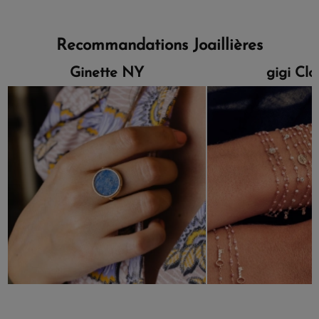
Recommandations Joaillières
Ginette NY
gigi Cl