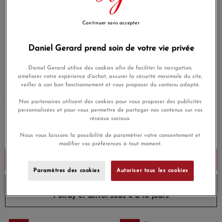
Pierre : diamant – 0.02 carat - GVS
Continuer sans accepter
Poids d’or moyen : 2.77 grammes
Daniel Gerard prend soin de votre vie privée
Longueur : 3 anneaux de réglages : 41 cm, 39.5 cm et 38 cm
Chaîne : forçat 1.2 mm Ø
Daniel Gerard utilise des cookies afin de faciliter la navigation,
améliorer votre expérience d'achat, assurer la sécurité maximale du site,
veiller à son bon fonctionnement et vous proposer du contenu adapté.
Fermoir : mousqueton
Nos partenaires utilisent des cookies pour vous proposer des publicités
EN SAVOIR PLUS
personnalisées et pour vous permettre de partager nos contenus sur vos
réseaux sociaux.
2 090,00 €
Payez seulement 209 € aujourd'hui
Nous vous laissons la possibilité de paramétrer votre consentement et
modifier vos préférences à tout moment.
Ajouter au panier
Paramètres des cookies
Autoriser tous les cookies
10% de remise avec le code
DG10
sur les produits
Poiray
et
Envoi sous 8 à 10 jours