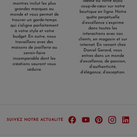
idéale ou votre bijou
montres inclut les plus
coup-de-cœur sur notre
grandes marques au
boutique en ligne. Notre
monde et vous permet de
quête perpétuelle
trouver un garde-temps
d’excellence s’exprime
qui s'aligne parfaitement
dans toutes les
à votre style et votre
interactions avec nos
budget. En outre, nous
clients, en magasin et sur
travaillons avec des
internet. En venant chez
maisons de joaillerie au
Daniel Gerard, vous
savoir-faire
entrez dans un monde
incomparable dont les
d’excellence, de passion,
créations sauront vous
d’authenticité,
séduire.
d’élégance, d’exception.
SUIVEZ NOTRE ACTUALITÉ