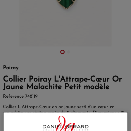
Poiray
Collier Poiray L'Attrape-Cœur Or
Jaune Malachite Petit modèle
Référence
748119
Collier L'Attrape-Cœur en or jaune serti d'un cœur en
malachite sur chaîne ornée de 2 diamants.
Dimensions : 12 x
10 mm
Pierre Motif Cœur : malachite