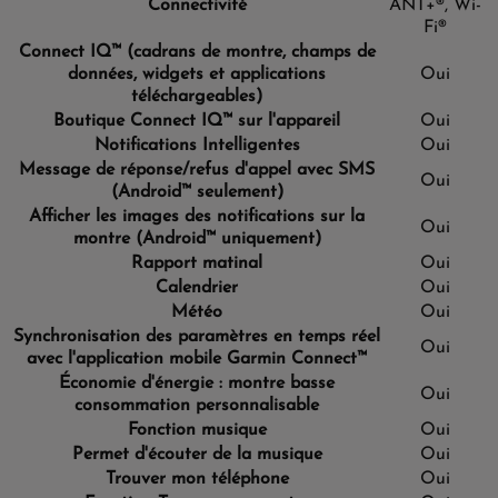
Connectivité
ANT+®, Wi-
Fi®
Connect IQ™ (cadrans de montre, champs de
données, widgets et applications
Oui
téléchargeables)
Boutique Connect IQ™ sur l'appareil
Oui
Notifications Intelligentes
Oui
Message de réponse/refus d'appel avec SMS
Oui
(Android™ seulement)
Afficher les images des notifications sur la
Oui
montre (Android™ uniquement)
Rapport matinal
Oui
Calendrier
Oui
Météo
Oui
Synchronisation des paramètres en temps réel
Oui
avec l'application mobile Garmin Connect™
Économie d'énergie : montre basse
Oui
consommation personnalisable
Fonction musique
Oui
Permet d'écouter de la musique
Oui
Trouver mon téléphone
Oui