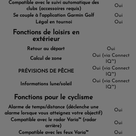
Compatible avec le suivi automatique des
Oui
clubs
(accessoires requis)
Se couple à l'application Garmin Golf
Oui
Légal en tournoi
Oui
Fonctions de loisirs en
extérieur
Retour au départ
Oui
Oui (via Connect
Calcul de zone
IQ™)
Oui (via Connect
PRÉVISIONS DE PÊCHE
IQ™)
Oui (via Connect
Informations lune/soleil
IQ™)
Fonctions pour le cyclisme
Alarme de temps/distance (déclenche une
Oui
alarme lorsque vous atteignez votre objectif)
Compatible avec le radar Varia™ (radar
Oui
arrière)
Compatible avec les feux Varia™
Oui