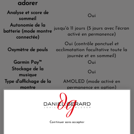
adorer
Analyse et score de
Oui
sommeil
Autonomie de la
jusqu'à 11 jours (5 jours avec l'écran
batterie (mode montre
activé en permanence)
connectée)
Oui (contrôle ponctuel et
Oxymètre de pouls
acclimatation facultative toute la
journée et en sommeil)
Garmin Pay™
Oui
Stockage de la
Oui
musique
Type d'affichage de la
AMOLED (mode activé en
montre
permanence en option)
Ecran tactile
Oui
Résistance à l'eau
5 ATM, natation
Mode fauteuil roulant
Oui
Général
Continuer sans accepter
Bracelet
Silicone
Matériau du verre
Verre Corning® Gorilla® 3