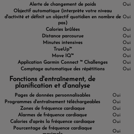
Alerte de changement de poids
Oui
Objectif automatique (interprète votre niveau
d'activité et définit un objectif quotidien en nombre de
Oui
pas)
Calories brûlées
Oui
Distance parcourue
Oui
Minutes intensives
Oui
TrueUp™
Oui
Move IQ™
Oui
Application Garmin Connect ™ Challenges
Oui
Comptage automatique des répétitions
Oui
Fonctions d'entraînement, de
planification et d'analyse
Pages de données personnalisables
Oui
Programmes d'entraînement téléchargeables
Oui
Zones de fréquence cardiaque
Oui
Alarmes de fréquence cardiaque
Oui
Calories d'après la fréquence cardiaque
Oui
Pourcentage de fréquence cardiaque
Oui