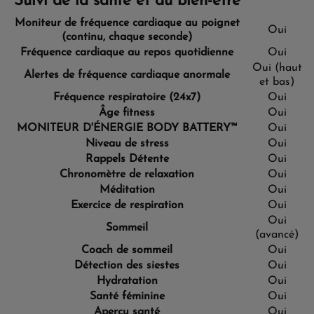
Suivi de la santé et du bien-être
Moniteur de fréquence cardiaque au poignet
Oui
(continu, chaque seconde)
Fréquence cardiaque au repos quotidienne
Oui
Oui (haut
Alertes de fréquence cardiaque anormale
et bas)
Fréquence respiratoire
(24x7)
Oui
Âge fitness
Oui
MONITEUR D'ÉNERGIE BODY BATTERY™
Oui
Niveau de stress
Oui
Rappels Détente
Oui
Chronomètre de relaxation
Oui
Méditation
Oui
Exercice de respiration
Oui
Oui
Sommeil
(avancé)
Coach de sommeil
Oui
Détection des siestes
Oui
Hydratation
Oui
Santé féminine
Oui
Aperçu santé
Oui