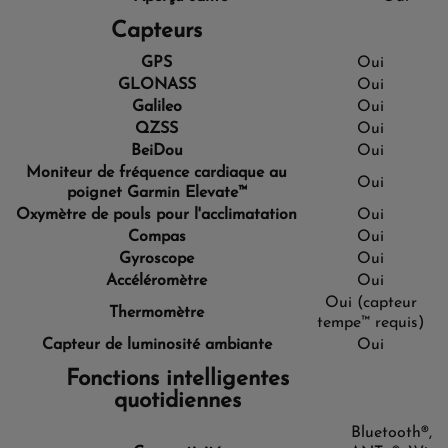
Capteurs
GPS
Oui
GLONASS
Oui
Galileo
Oui
QZSS
Oui
BeiDou
Oui
Moniteur de fréquence cardiaque au
Oui
poignet Garmin Elevate™
Oxymètre de pouls pour l'acclimatation
Oui
Compas
Oui
Gyroscope
Oui
Accéléromètre
Oui
Oui (capteur
Thermomètre
tempe™ requis)
Capteur de luminosité ambiante
Oui
Fonctions intelligentes
quotidiennes
Bluetooth®,