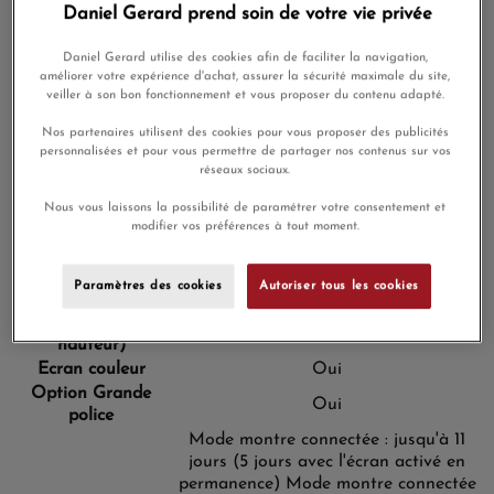
Daniel Gerard prend soin de votre vie privée
Matériau de la
Aluminium anodisé
lunette
Daniel Gerard utilise des cookies afin de faciliter la navigation,
Matériau du boîtier
Polymère renforcé de fibres
améliorer votre expérience d'achat, assurer la sécurité maximale du site,
Bracelets à
veiller à son bon fonctionnement et vous proposer du contenu adapté.
Oui (20 mm, standard)
dégagement rapide
Nos partenaires utilisent des cookies pour vous proposer des publicités
42,2 x 42,2 x10,9 mm
Convient aux
Taille du boîtier, La
personnalisées et pour vous permettre de partager nos contenus sur vos
poignets d'une circonférence de 125-
réseaux sociaux.
x Lo x Ha
190 mm
Poids
23 g (36 g avec le bracelet inclus)
Nous vous laissons la possibilité de paramétrer votre consentement et
modifier vos préférences à tout moment.
Format d'affichage
(largeur par
30,4 mm (1,2″) de diamètre
hauteur)
Paramètres des cookies
Autoriser tous les cookies
Définition d'écran
(largeur par
390 x 390 pixels
hauteur)
Ecran couleur
Oui
Option Grande
Oui
police
Mode montre connectée : jusqu'à 11
jours (5 jours avec l'écran activé en
permanence)
Mode montre connectée