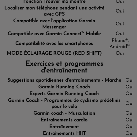
Fonction Trouver ma montre
Oui
Localiser mon téléphone pendant une activité
Oui
avec GPS
Compatible avec l'application Garmin
Oui
Messenger
Compatible avec Garmin Connect™ Mobile
Oui
iPhone®,
Compatibilité avec les smartphones
Android™
MODE ÉCLAIRAGE ROUGE (RED SHIFT)
Oui
Exercices et programmes
d'entraînement
Suggestions quotidiennes d'entraînements - Marche
Oui
Garmin Running Coach
Oui
Experts Garmin Running Coach
Oui
Garmin Coach - Programmes de cyclisme prédéfinis
Oui
pour le vélo
Garmin coach - Musculation
Oui
Entraînements cardio
Oui
Entraînement
Oui
Entraînements HIIT
Oui