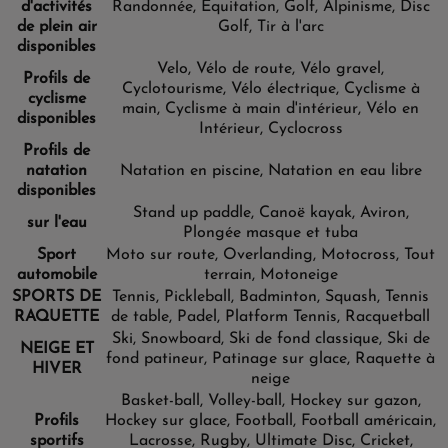
d'activités
Randonnée, Équitation, Golf, Alpinisme, Disc
de plein air
Golf, Tir à l'arc
disponibles
Velo, Vélo de route, Vélo gravel,
Profils de
Cyclotourisme, Vélo électrique, Cyclisme à
cyclisme
main, Cyclisme à main d'intérieur, Vélo en
disponibles
Intérieur, Cyclocross
Profils de
natation
Natation en piscine, Natation en eau libre
disponibles
Stand up paddle, Canoë kayak, Aviron,
sur l'eau
Plongée masque et tuba
Sport
Moto sur route, Overlanding, Motocross, Tout
automobile
terrain, Motoneige
SPORTS DE
Tennis, Pickleball, Badminton, Squash, Tennis
RAQUETTE
de table, Padel, Platform Tennis, Racquetball
Ski, Snowboard, Ski de fond classique, Ski de
NEIGE ET
fond patineur, Patinage sur glace, Raquette à
HIVER
neige
Basket-ball, Volley-ball, Hockey sur gazon,
Profils
Hockey sur glace, Football, Football américain,
sportifs
Lacrosse, Rugby, Ultimate Disc, Cricket,