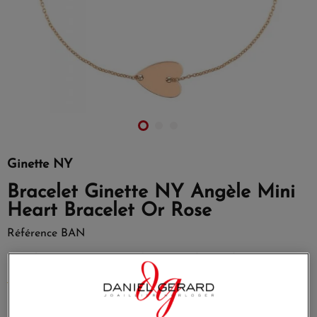
Ginette NY
Bracelet Ginette NY Angèle Mini
Heart Bracelet Or Rose
Référence
BAN
bracelet or rose 18 carats dimension du motif : 10 mm
EN SAVOIR PLUS
525,00 €