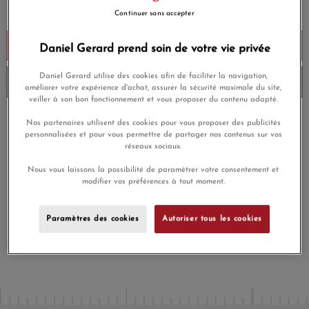
Payez seulement 131,25 € aujourd'hui
Continuer sans accepter
Ajouter au panier
Daniel Gerard prend soin de votre vie privée
Daniel Gerard utilise des cookies afin de faciliter la navigation,
Livré chez vous la semaine prochaine
améliorer votre expérience d'achat, assurer la sécurité maximale du site,
veiller à son bon fonctionnement et vous proposer du contenu adapté.
Payez en 4x ou 10x
Nos partenaires utilisent des cookies pour vous proposer des publicités
Livraison gratuite
sans frais
personnalisées et pour vous permettre de partager nos contenus sur vos
réseaux sociaux.
Satisfait ou
Paiement sécurisé
Nous vous laissons la possibilité de paramétrer votre consentement et
remboursé
modifier vos préférences à tout moment.
En achetant ce produit vous gagnerez
15,75 €
grâce à notre
Paramètres des cookies
Autoriser tous les cookies
programme de fidélité.