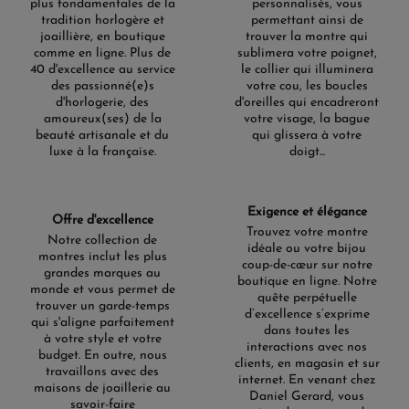
plus fondamentales de la
personnalisés, vous
tradition horlogère et
permettant ainsi de
joaillière, en boutique
trouver la montre qui
comme en ligne. Plus de
sublimera votre poignet,
40 d'excellence au service
le collier qui illuminera
des passionné(e)s
votre cou, les boucles
d'horlogerie, des
d'oreilles qui encadreront
amoureux(ses) de la
votre visage, la bague
beauté artisanale et du
qui glissera à votre
luxe à la française.
doigt...
Exigence et élégance
Offre d'excellence
Trouvez votre montre
Notre collection de
idéale ou votre bijou
montres inclut les plus
coup-de-cœur sur notre
grandes marques au
boutique en ligne. Notre
monde et vous permet de
quête perpétuelle
trouver un garde-temps
d’excellence s’exprime
qui s'aligne parfaitement
dans toutes les
à votre style et votre
interactions avec nos
budget. En outre, nous
clients, en magasin et sur
travaillons avec des
internet. En venant chez
maisons de joaillerie au
Daniel Gerard, vous
savoir-faire