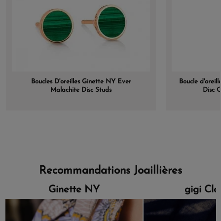
Boucles D'oreilles Ginette NY Ever
Boucle d'oreil
Malachite Disc Studs
Disc 
Recommandations Joaillières
Ginette NY
gigi Cl