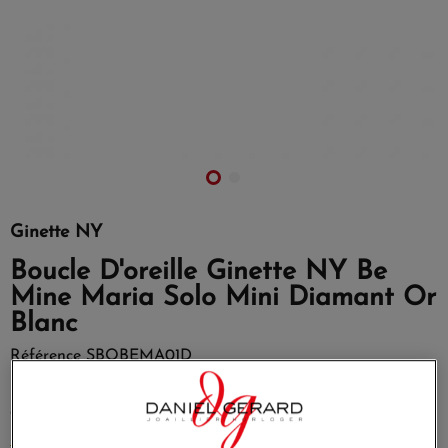
Ginette NY
Boucle D'oreille Ginette NY Be
Mine Maria Solo Mini Diamant Or
Blanc
Référence
SBOBEMA01D
boucle d'oreille solo or rose 18 carats et diamant (0,06 ct)
disponible en or rose ou or blanc
EN SAVOIR PLUS