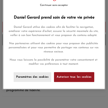
Continuer sans accepter
390,00 €
Payez seulement 97,50 € aujourd'hui
Daniel Gerard prend soin de votre vie privée
Ajouter au panier
Daniel Gerard utilise des cookies afin de faciliter la navigation,
améliorer votre expérience d'achat, assurer la sécurité maximale du site,
veiller à son bon fonctionnement et vous proposer du contenu adapté.
Envoi sous 8 à 10 jours
Nos partenaires utilisent des cookies pour vous proposer des publicités
personnalisées et pour vous permettre de partager nos contenus sur vos
réseaux sociaux.
Payez en 4x ou 10x
Livraison gratuite
sans frais
Nous vous laissons la possibilité de paramétrer votre consentement et
modifier vos préférences à tout moment.
Satisfait ou
Paiement sécurisé
remboursé
Paramètres des cookies
Autoriser tous les cookies
En achetant ce produit vous gagnerez
11,70 €
grâce à notre
programme de fidélité.