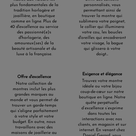
plus fondamentales de la
personnalisés, vous
tradition horlogère et
permettant ainsi de
joaillière, en boutique
trouver la montre qui
comme en ligne. Plus de
sublimera votre poignet,
40 d'excellence au service
le collier qui illuminera
des passionné(e)s
votre cou, les boucles
d'horlogerie, des
d'oreilles qui encadreront
amoureux(ses) de la
votre visage, la bague
beauté artisanale et du
qui glissera à votre
luxe à la française.
doigt...
Exigence et élégance
Offre d'excellence
Trouvez votre montre
Notre collection de
idéale ou votre bijou
montres inclut les plus
coup-de-cœur sur notre
grandes marques au
boutique en ligne. Notre
monde et vous permet de
quête perpétuelle
trouver un garde-temps
d’excellence s’exprime
qui s'aligne parfaitement
dans toutes les
à votre style et votre
interactions avec nos
budget. En outre, nous
clients, en magasin et sur
travaillons avec des
internet. En venant chez
maisons de joaillerie au
Daniel Gerard, vous