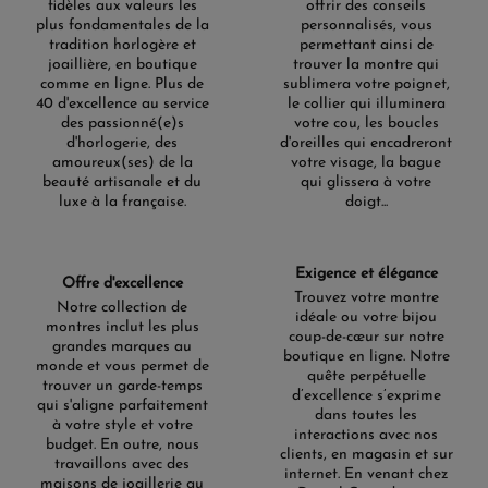
fidèles aux valeurs les
offrir des conseils
plus fondamentales de la
personnalisés, vous
tradition horlogère et
permettant ainsi de
joaillière, en boutique
trouver la montre qui
comme en ligne. Plus de
sublimera votre poignet,
40 d'excellence au service
le collier qui illuminera
des passionné(e)s
votre cou, les boucles
d'horlogerie, des
d'oreilles qui encadreront
amoureux(ses) de la
votre visage, la bague
beauté artisanale et du
qui glissera à votre
luxe à la française.
doigt...
Exigence et élégance
Offre d'excellence
Trouvez votre montre
Notre collection de
idéale ou votre bijou
montres inclut les plus
coup-de-cœur sur notre
grandes marques au
boutique en ligne. Notre
monde et vous permet de
quête perpétuelle
trouver un garde-temps
d’excellence s’exprime
qui s'aligne parfaitement
dans toutes les
à votre style et votre
interactions avec nos
budget. En outre, nous
clients, en magasin et sur
travaillons avec des
internet. En venant chez
maisons de joaillerie au