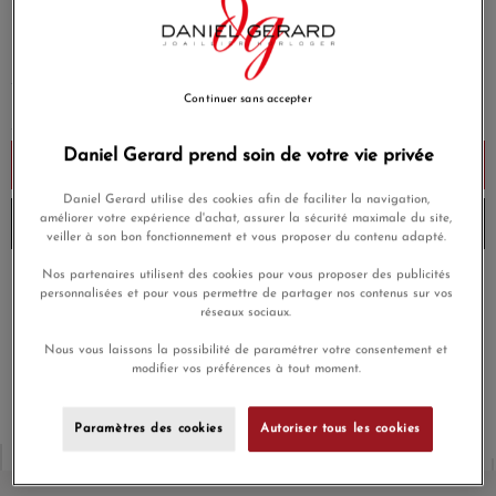
6 300,00 €
Payez seulement 630 € aujourd'hui
Continuer sans accepter
Daniel Gerard prend soin de votre vie privée
Ajouter au panier
Daniel Gerard utilise des cookies afin de faciliter la navigation,
améliorer votre expérience d'achat, assurer la sécurité maximale du site,
Livré chez vous la semaine prochaine
veiller à son bon fonctionnement et vous proposer du contenu adapté.
Nos partenaires utilisent des cookies pour vous proposer des publicités
Payez en 4x ou 10x
personnalisées et pour vous permettre de partager nos contenus sur vos
Livraison gratuite
sans frais
réseaux sociaux.
Satisfait ou
Nous vous laissons la possibilité de paramétrer votre consentement et
Paiement sécurisé
remboursé
modifier vos préférences à tout moment.
Paramètres des cookies
Autoriser tous les cookies