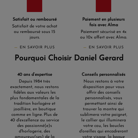
Satisfait ou remboursé
Paiement en plusieurs
fois avec Alma
Satisfait de votre achat
ou remboursé sous 15
Paiement sécurisé en 4x
jours.
ou 10x offert avec Alma.
EN SAVOIR PLUS
EN SAVOIR PLUS
Pourquoi Choisir Daniel Gerard
40 ans d’expertise
Conseils personnalisés
Depuis 1984 très
Nous restons à votre
exactement, nous restons
disposition pour vous
fidèles aux valeurs les
offrir des conseils
plus fondamentales de la
personnalisés, vous
tradition horlogère et
permettant ainsi de
joaillière, en boutique
trouver la montre qui
comme en ligne. Plus de
sublimera votre poignet,
40 d'excellence au service
le collier qui illuminera
des passionné(e)s
votre cou, les boucles
d'horlogerie, des
d'oreilles qui encadreront
amoureux(ses) de la
votre visage, la bague