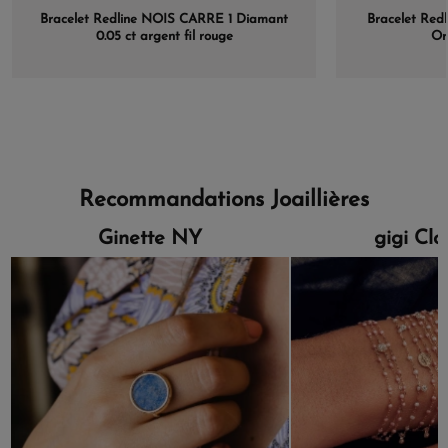
Bracelet Redline NOIS CARRE 1 Diamant
Bracelet Redl
0.05 ct argent fil rouge
Or
Recommandations Joaillières
Ginette NY
gigi Cl