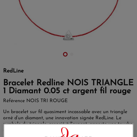
RedLine
Bracelet Redline NOIS TRIANGLE
1 Diamant 0.05 ct argent fil rouge
Référence
NOIS TRI ROUGE
Un bracelet sur fil quasiment incassable avec un triangle
orné d’un diamant, une innovation signée RedLine. Le
symbole du triangle, associé à l'argent, apporte une touche
de modernité à la collection Noïs pour femme. Le triangle
de Noïs représente l’unité, mais également, l’équilibre