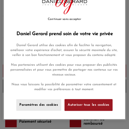
parfait entre le cœur, la volonté et l’intelligence.
Personnalisez votre bijou en choisissant la couleur de fil qui
vous correspond. Votre bracelet est réalisé avec soin dans
Continuer sans accepter
notre atelier situé dans l'un des plus beaux quartiers de
Paris.
Daniel Gerard prend soin de votre vie privée
EN SAVOIR PLUS
Daniel Gerard utilise des cookies afin de faciliter la navigation,
300,00 €
améliorer votre expérience d'achat, assurer la sécurité maximale du site,
veiller à son bon fonctionnement et vous proposer du contenu adapté.
Payez seulement 75 € aujourd'hui
Nos partenaires utilisent des cookies pour vous proposer des publicités
personnalisées et pour vous permettre de partager nos contenus sur vos
Ajouter au panier
réseaux sociaux.
Nous vous laissons la possibilité de paramétrer votre consentement et
Envoi sous 4 à 5 semaines
modifier vos préférences à tout moment.
Payez en 4x ou 10x
Livraison gratuite
Paramètres des cookies
Autoriser tous les cookies
sans frais
Satisfait ou
Paiement sécurisé
remboursé