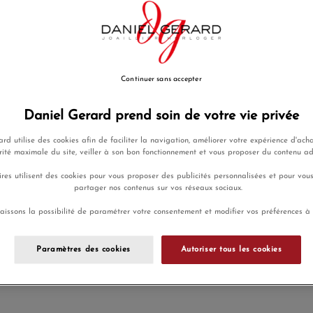
350,00 €
Payez seulement 87,50 € aujo
Ajouter a
Continuer sans accepter
Envoi à 15h 
Daniel Gerard prend soin de votre vie privée
rd utilise des cookies afin de faciliter la navigation, améliorer votre expérience d'acha
rité maximale du site, veiller à son bon fonctionnement et vous proposer du contenu a
Payez en 4x
res utilisent des cookies pour vous proposer des publicités personnalisées et pour vou
Livraison
ou 10x sans
partager nos contenus sur vos réseaux sociaux.
gratuite
frais
aissons la possibilité de paramétrer votre consentement et modifier vos préférences à
En achetant ce produit vous g
Paramètres des cookies
Autoriser tous les cookies
programme de fidélité.