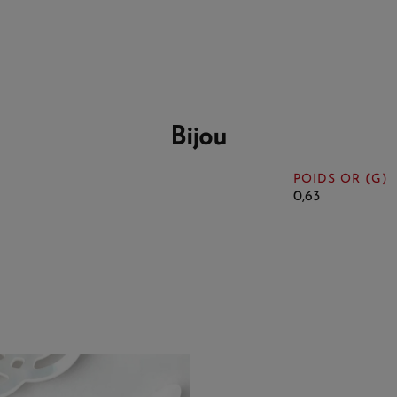
Bijou
POIDS OR (G)
0,63