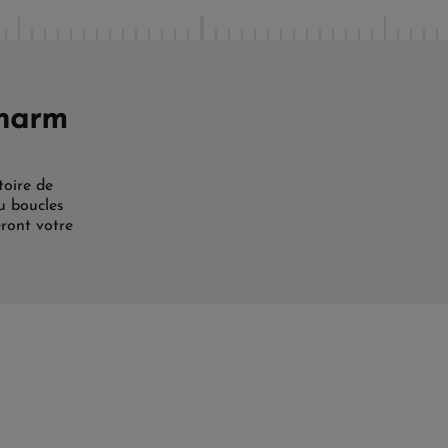
charm
toire de
u boucles
eront votre