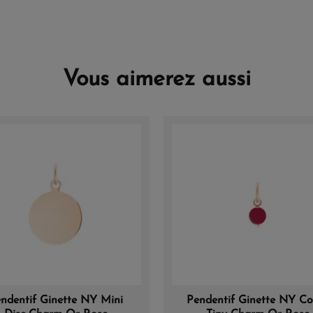
Vous aimerez aussi
ndentif Ginette NY Mini
Pendentif Ginette NY Cor