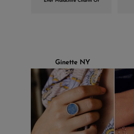
Ever Malachite Charm Or
Rose
Ginette NY