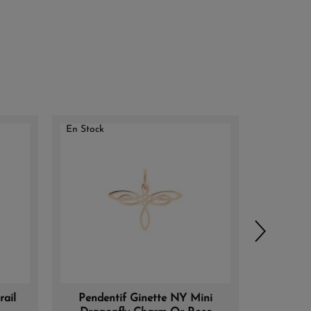
En Stock
ail
Pendentif Ginette NY Mini
Penden