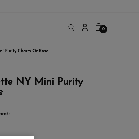
0
ni Purity Charm Or Rose
tte NY Mini Purity
e
arats