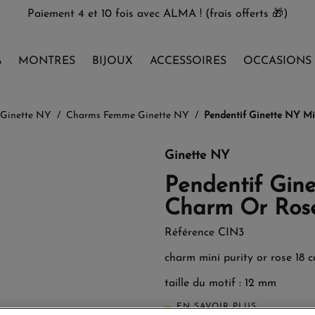
Paiement 4 et 10 fois avec ALMA ! (frais offerts 🎁)
%
MONTRES
BIJOUX
ACCESSOIRES
OCCASIONS
 Ginette NY
Charms Femme Ginette NY
Pendentif Ginette NY Mi
Ginette NY
Pendentif Gine
Charm Or Ros
Référence
CIN3
charm mini purity or rose 18 c
taille du motif : 12 mm
EN SAVOIR PLUS