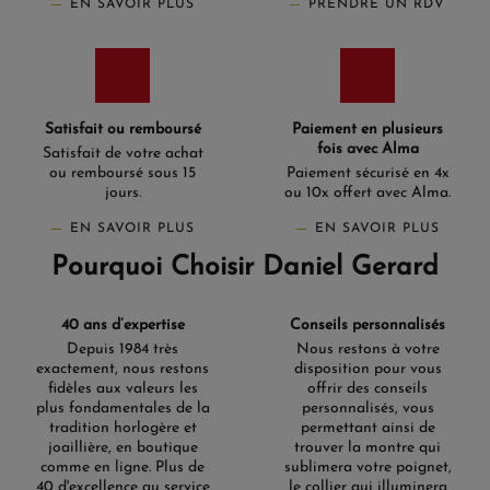
EN SAVOIR PLUS
PRENDRE UN RDV
Satisfait ou remboursé
Paiement en plusieurs
fois avec Alma
Satisfait de votre achat
ou remboursé sous 15
Paiement sécurisé en 4x
jours.
ou 10x offert avec Alma.
EN SAVOIR PLUS
EN SAVOIR PLUS
Pourquoi Choisir Daniel Gerard
40 ans d’expertise
Conseils personnalisés
Depuis 1984 très
Nous restons à votre
exactement, nous restons
disposition pour vous
fidèles aux valeurs les
offrir des conseils
plus fondamentales de la
personnalisés, vous
tradition horlogère et
permettant ainsi de
joaillière, en boutique
trouver la montre qui
comme en ligne. Plus de
sublimera votre poignet,
40 d'excellence au service
le collier qui illuminera