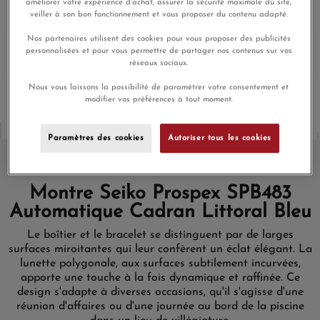
remboursé
améliorer votre expérience d'achat, assurer la sécurité maximale du site,
veiller à son bon fonctionnement et vous proposer du contenu adapté.
Nos partenaires utilisent des cookies pour vous proposer des publicités
En achetant ce produit vous gagnerez
36,00 €
grâce à notre
personnalisées et pour vous permettre de partager nos contenus sur vos
programme de fidélité.
réseaux sociaux.
Nous vous laissons la possibilité de paramétrer votre consentement et
modifier vos préférences à tout moment.
Paramètres des cookies
Autoriser tous les cookies
Montre Seiko Prospex SPB483
Automatique Cadran Littoral Bleu
Le boîtier et le bracelet se distinguent par de larges
surfaces miroitantes qui leur confèrent un éclat élégant. La
lunette polygonale, aux surfaces subtilement incurvées,
apporte une touche à la fois dynamique et raffinée. Ce
design s'adapte à diverses occasions, qu'il s'agisse d'une
réunion d'affaires ou d'une journée au bord de la piscine