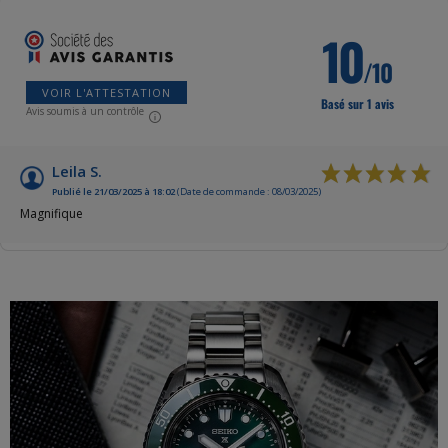
10
/10
VOIR L'ATTESTATION
Basé sur 1 avis
Avis soumis à un contrôle
Leila S.
Publié le 21/03/2025 à 18:02
(Date de commande : 08/03/2025)
Magnifique