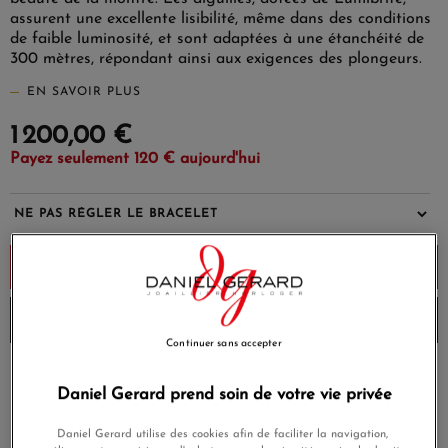
assurent une excellente lisibilité, même dans des conditions
(1 avis)
de faible luminosité, et sont adaptées à une étanchéité de
300 mètres, répondant ainsi aux exigences des plongeurs.
EN SAVOIR PLUS
1 200,00 €
Payez seulement 120 € aujourd'hui
Ajouter au panier
Livré chez vous la semaine prochaine
Continuer sans accepter
Payez en 4x ou 10x
Livraison gratuite
Daniel Gerard prend soin de votre vie privée
sans frais
Satisfait ou
Daniel Gerard utilise des cookies afin de faciliter la navigation,
Paiement sécurisé