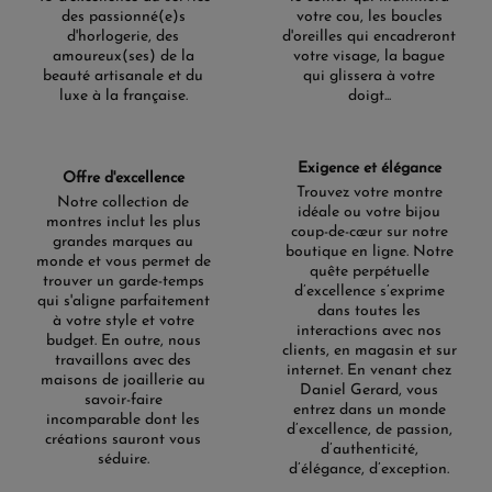
des passionné(e)s
votre cou, les boucles
d'horlogerie, des
d'oreilles qui encadreront
amoureux(ses) de la
votre visage, la bague
beauté artisanale et du
qui glissera à votre
luxe à la française.
doigt...
Exigence et élégance
Offre d'excellence
Trouvez votre montre
Notre collection de
idéale ou votre bijou
montres inclut les plus
coup-de-cœur sur notre
grandes marques au
boutique en ligne. Notre
monde et vous permet de
quête perpétuelle
trouver un garde-temps
d’excellence s’exprime
qui s'aligne parfaitement
dans toutes les
à votre style et votre
interactions avec nos
budget. En outre, nous
clients, en magasin et sur
travaillons avec des
internet. En venant chez
maisons de joaillerie au
Daniel Gerard, vous
savoir-faire
entrez dans un monde
incomparable dont les
d’excellence, de passion,
créations sauront vous
d’authenticité,
séduire.
d’élégance, d’exception.