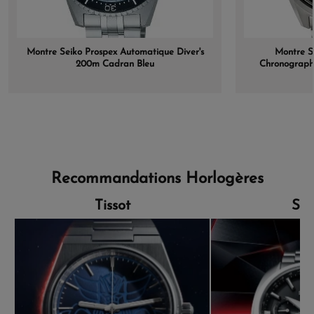
Montre Seiko Prospex Automatique Diver's
Montre S
200m Cadran Bleu
Chronograph
Recommandations Horlogères
Tissot
Sei