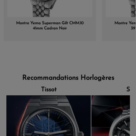
Montre Yema Superman Gilt CMM.10
Montre Yem
41mm Cadran Noir
39
Recommandations Horlogères
Tissot
Sei