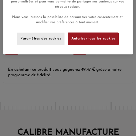
personnalisées et pour vous permettre de partager nos contenus sur vos
réseaux sociaux.
Envoi sous 6 à 8 jours
Nous vous laissons la possibilité de paramétrer votre consentement et
modifier vos préférences à tout moment.
Payez en 4x ou 10x
Livraison gratuite
sans frais
Paramètres des cookies
Autoriser tous les cookies
Satisfait ou
Paiement sécurisé
remboursé
En achetant ce produit vous gagnerez
49,47 €
grâce à notre
programme de fidélité.
CALIBRE MANUFACTURE