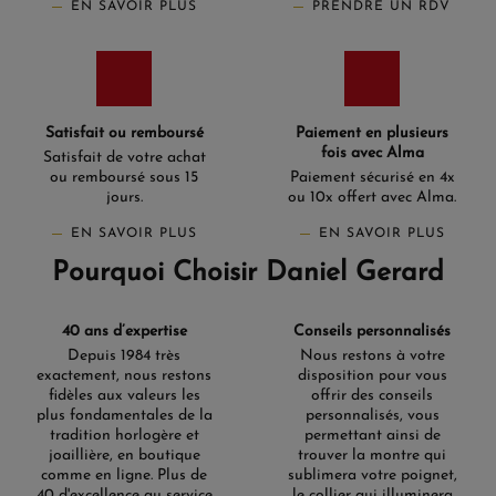
EN SAVOIR PLUS
PRENDRE UN RDV
Satisfait ou remboursé
Paiement en plusieurs
fois avec Alma
Satisfait de votre achat
ou remboursé sous 15
Paiement sécurisé en 4x
jours.
ou 10x offert avec Alma.
EN SAVOIR PLUS
EN SAVOIR PLUS
Pourquoi Choisir Daniel Gerard
40 ans d’expertise
Conseils personnalisés
Depuis 1984 très
Nous restons à votre
exactement, nous restons
disposition pour vous
fidèles aux valeurs les
offrir des conseils
plus fondamentales de la
personnalisés, vous
tradition horlogère et
permettant ainsi de
joaillière, en boutique
trouver la montre qui
comme en ligne. Plus de
sublimera votre poignet,
40 d'excellence au service
le collier qui illuminera