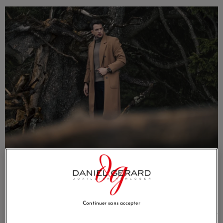
Montre Garmin Fenix 8 47mm
AMOLED Sapphire Titane
Bracelet Cuir + Titane + Silicone
Les fonctions avancées de la
Garmin Fenix 8 Bracelet Cuir
,
Continuer sans accepter
telles que les plans d'entraînement personnalisés, le suivi de