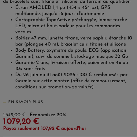
de bracelets cuir, titane et silicone, du terrain au quotidien.
Écran AMOLED 1,4 po (454 × 454 px), GPS
multibande, jusqu'à 16 jours d'autonomie
(9 avis)
Cartographie TopoActive préchargée, lampe torche
LED, micro et haut-parleur pour les commandes
vocales
Boîtier 47 mm, lunette titane, verre saphir, étanche 10
bar (plongée 40 m), bracelet cuir, titane et silicone
Body Battery, oxymètre de pouls, ECG (application
Garmin), suivi du sommeil, stockage musique 32 Go
Garantie 2 ans, livraison offerte, paiement en 4× ou
10× sans frais
Du 26 juin au 31 août 2026 : 100 € remboursés par
Garmin sur cette montre (offre de remboursement,
conditions sur promotion-garmin.fr)
EN SAVOIR PLUS
1 349,00 €
Économisez 20%
1 079,20 €
Payez seulement 107,92 € aujourd'hui