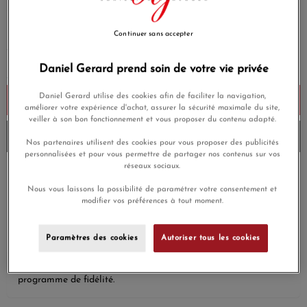
690,00 €
Payez seulement 69 € aujourd'hui
Continuer sans accepter
Daniel Gerard prend soin de votre vie privée
Daniel Gerard utilise des cookies afin de faciliter la navigation,
Ajouter au panier
améliorer votre expérience d'achat, assurer la sécurité maximale du site,
veiller à son bon fonctionnement et vous proposer du contenu adapté.
Envoi à 15h aujourd'hui
Nos partenaires utilisent des cookies pour vous proposer des publicités
personnalisées et pour vous permettre de partager nos contenus sur vos
réseaux sociaux.
Payez en 4x ou 10x
Livraison gratuite
sans frais
Nous vous laissons la possibilité de paramétrer votre consentement et
modifier vos préférences à tout moment.
Satisfait ou
Paiement sécurisé
remboursé
Paramètres des cookies
Autoriser tous les cookies
En achetant ce produit vous gagnerez
20,70 €
grâce à notre
programme de fidélité.