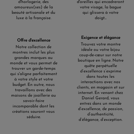
d'horlogerie, des
d'oreilles qui encadreront
amoureux(ses) de la
votre visage, la bague
beauté artisanale et du
qui glissera à votre
luxe à la française.
doigt...
Exigence et élégance
Offre d'excellence
Trouvez votre montre
Notre collection de
idéale ou votre bijou
montres inclut les plus
coup-de-cœur sur notre
grandes marques au
boutique en ligne. Notre
monde et vous permet de
quête perpétuelle
trouver un garde-temps
d’excellence s’exprime
qui s'aligne parfaitement
dans toutes les
à votre style et votre
interactions avec nos
budget. En outre, nous
clients, en magasin et sur
travaillons avec des
internet. En venant chez
maisons de joaillerie au
Daniel Gerard, vous
savoir-faire
entrez dans un monde
incomparable dont les
d’excellence, de passion,
créations sauront vous
d’authenticité,
séduire.
d’élégance, d’exception.