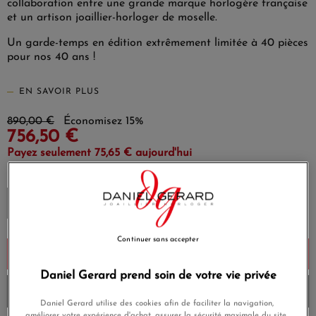
collaboration entre une grande marque horlogère française
et un artison joaillier-horloger de moselle.
(1 avis)
Un garde-temps en édition extrêmement limitée à 40 pièces
pour nos 40 ans !
EN SAVOIR PLUS
890,00 €
Économisez 15%
756,50 €
Payez seulement 75,65 € aujourd'hui
EDITION LIMITEE N
Continuer sans accepter
Ajouter au panier
Daniel Gerard prend soin de votre vie privée
Livré chez vous la semaine prochaine
Daniel Gerard utilise des cookies afin de faciliter la navigation,
améliorer votre expérience d'achat, assurer la sécurité maximale du site,