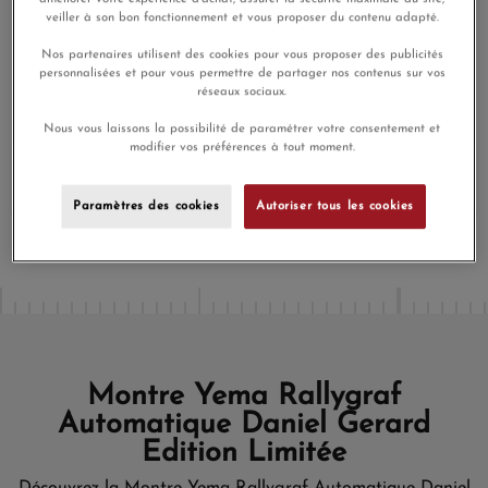
veiller à son bon fonctionnement et vous proposer du contenu adapté.
Payez en 4x ou 10x
Livraison gratuite
sans frais
Nos partenaires utilisent des cookies pour vous proposer des publicités
personnalisées et pour vous permettre de partager nos contenus sur vos
Satisfait ou
réseaux sociaux.
Paiement sécurisé
remboursé
Nous vous laissons la possibilité de paramétrer votre consentement et
modifier vos préférences à tout moment.
Aucune prime de fidélité n'est accordée pour ce produit, car
celui-ci bénéficie déjà d'une réduction
Paramètres des cookies
Autoriser tous les cookies
Montre Yema Rallygraf
Automatique Daniel Gerard
Edition Limitée