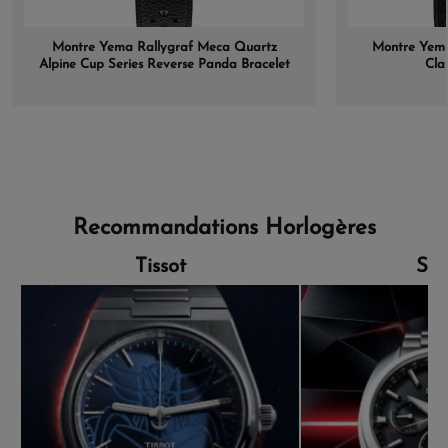
Montre Yema Rallygraf Meca Quartz
Montre Yema
Alpine Cup Series Reverse Panda Bracelet
Cla
Rallye
Recommandations Horlogères
Tissot
Sei