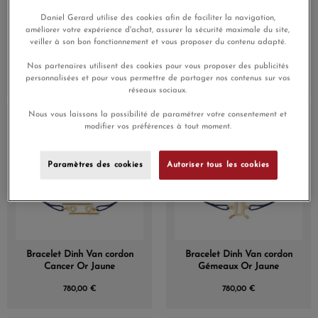
Daniel Gerard utilise des cookies afin de faciliter la navigation,
améliorer votre expérience d'achat, assurer la sécurité maximale du site,
Bracelet Dinh Van cordon
Bracelet Dinh Van cordon
veiller à son bon fonctionnement et vous proposer du contenu adapté.
Poisson Or Jaune
Scorpion Or Jaune
Nos partenaires utilisent des cookies pour vous proposer des publicités
780,00 €
780,00 €
personnalisées et pour vous permettre de partager nos contenus sur vos
réseaux sociaux.
Nous vous laissons la possibilité de paramétrer votre consentement et
En Stock
En Stock
modifier vos préférences à tout moment.
Paramètres des cookies
Autoriser tous les cookies
Bracelet Dinh Van cordon
Bracelet Dinh Van cordon
Cancer Or Jaune
Gémeaux Or Jaune
780,00 €
780,00 €