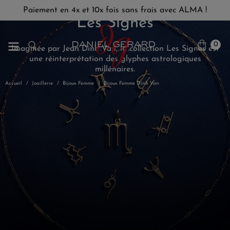
Paiement en 4x et 10x fois sans frais avec ALMA !
Les Signes
0
Imaginée par Jean Dinh Van, la collection Les Signes est
une réinterprétation des glyphes astrologiques
millénaires.
Accueil
Joaillerie
Bijoux Femme
Bijoux Femme Dinh Van