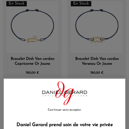
En Stock
En Stock
Bracelet Dinh Van cordon
Bracelet Dinh Van cordon
Capricorne Or Jaune
Verseau Or Jaune
780,00 €
780,00 €
En Stock
En Stock
Continuer sans accepter
Daniel Gerard prend soin de votre vie privée