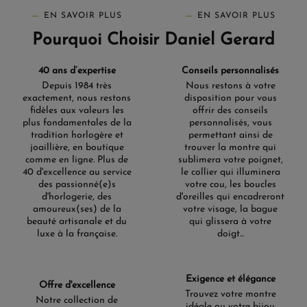
EN SAVOIR PLUS
EN SAVOIR PLUS
Pourquoi Choisir Daniel Gerard
40 ans d’expertise
Conseils personnalisés
Depuis 1984 très
Nous restons à votre
exactement, nous restons
disposition pour vous
fidèles aux valeurs les
offrir des conseils
plus fondamentales de la
personnalisés, vous
tradition horlogère et
permettant ainsi de
joaillière, en boutique
trouver la montre qui
comme en ligne. Plus de
sublimera votre poignet,
40 d'excellence au service
le collier qui illuminera
des passionné(e)s
votre cou, les boucles
d'horlogerie, des
d'oreilles qui encadreront
amoureux(ses) de la
votre visage, la bague
beauté artisanale et du
qui glissera à votre
luxe à la française.
doigt...
Exigence et élégance
Offre d'excellence
Trouvez votre montre
Notre collection de
idéale ou votre bijou