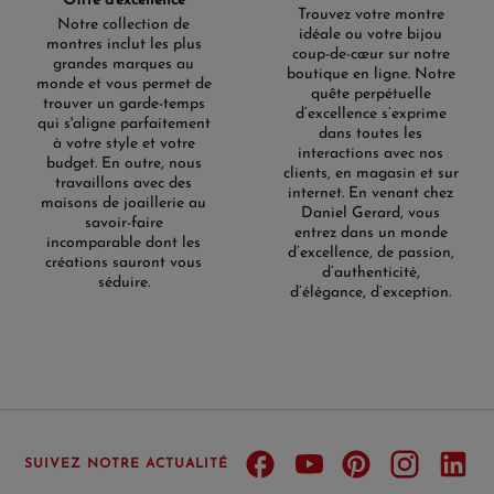
Offre d'excellence
Trouvez votre montre
Notre collection de
idéale ou votre bijou
montres inclut les plus
coup-de-cœur sur notre
grandes marques au
boutique en ligne. Notre
monde et vous permet de
quête perpétuelle
trouver un garde-temps
d’excellence s’exprime
qui s'aligne parfaitement
dans toutes les
à votre style et votre
interactions avec nos
budget. En outre, nous
clients, en magasin et sur
travaillons avec des
internet. En venant chez
maisons de joaillerie au
Daniel Gerard, vous
savoir-faire
entrez dans un monde
incomparable dont les
d’excellence, de passion,
créations sauront vous
d’authenticité,
séduire.
d’élégance, d’exception.
SUIVEZ NOTRE ACTUALITÉ