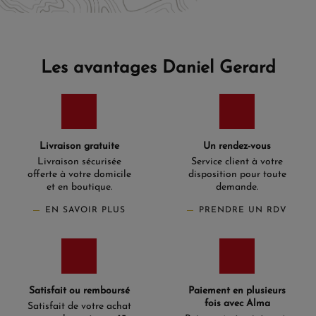
La
marque Certina
vous propose des montres
intemporelles allient style, précision et polyvalence, tout
en reflétant votre personnalité. Trouvez le garde-temps
idéal pour femme au sein d'une collection unique,
imaginée pour toutes les occasions et toutes les envies.
Les avantages Daniel Gerard
Livraison gratuite
Un rendez-vous
Livraison sécurisée
Service client à votre
offerte à votre domicile
disposition pour toute
et en boutique.
demande.
EN SAVOIR PLUS
PRENDRE UN RDV
Satisfait ou remboursé
Paiement en plusieurs
fois avec Alma
Satisfait de votre achat