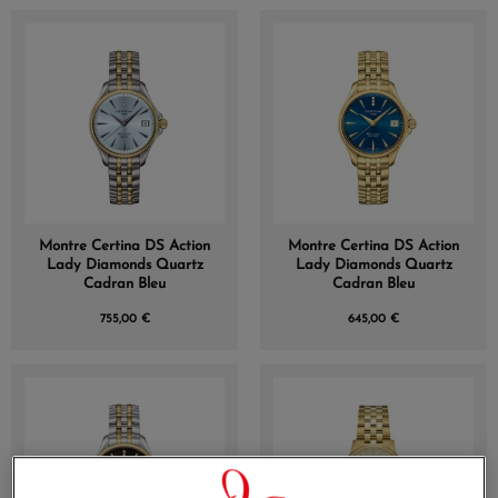
Montre Certina DS Action
Montre Certina DS Action
Lady Diamonds Quartz
Lady Diamonds Quartz
Cadran Bleu
Cadran Bleu
755,00 €
645,00 €