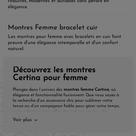
robustes, modernes et durables sans perdre en
élégance.
Montres Femme bracelet cuir
Les montres pour femme avec bracelets en cuir font
preuve d'une élégance intemporelle et d'un confort
naturel.
Découvrez les montres
Certina pour femme
Plongez dans l’univers des
montres femme Certina
, où
élégance et fonctionnalité fusionnent. Que vous soyez à
la recherche d’un accessoire chic pour sublimer votre
tenue ou d’un compagnon fiable pour gérer votre temps,
notre sélection vous offre des options variées : des
montres automatiques aux modèles en quartz, en passant
Voir plus
par des bracelets de montres en cuir, acier et d’autres
matériaux de qualité, tels que la céramique.