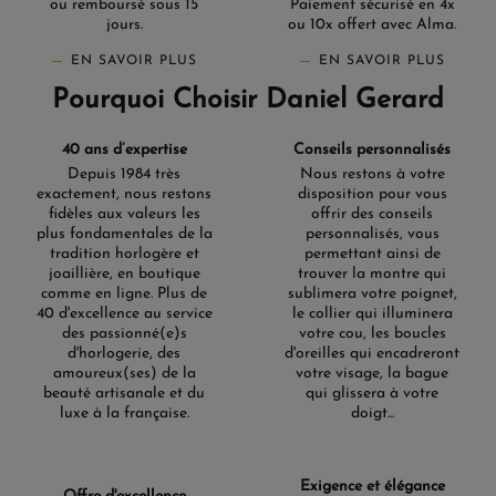
ou remboursé sous 15
Paiement sécurisé en 4x
jours.
ou 10x offert avec Alma.
EN SAVOIR PLUS
EN SAVOIR PLUS
Pourquoi Choisir Daniel Gerard
40 ans d’expertise
Conseils personnalisés
Depuis 1984 très
Nous restons à votre
exactement, nous restons
disposition pour vous
fidèles aux valeurs les
offrir des conseils
plus fondamentales de la
personnalisés, vous
tradition horlogère et
permettant ainsi de
joaillière, en boutique
trouver la montre qui
comme en ligne. Plus de
sublimera votre poignet,
40 d'excellence au service
le collier qui illuminera
des passionné(e)s
votre cou, les boucles
d'horlogerie, des
d'oreilles qui encadreront
amoureux(ses) de la
votre visage, la bague
beauté artisanale et du
qui glissera à votre
luxe à la française.
doigt...
Exigence et élégance