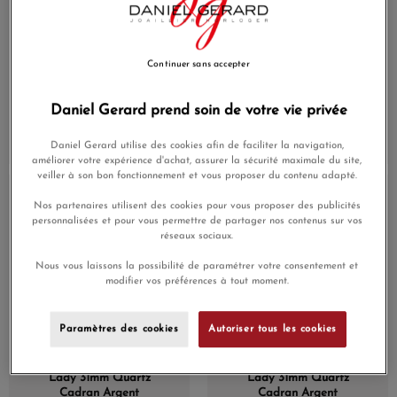
Continuer sans accepter
Montre Certina DS Action
Montre Certina DS-8
Lady Diamonds Quartz
Lady 31mm Quartz
Daniel Gerard prend soin de votre vie privée
Cadran Nacre
Cadran
635,00 €
540,00 €
Daniel Gerard utilise des cookies afin de faciliter la navigation,
améliorer votre expérience d'achat, assurer la sécurité maximale du site,
veiller à son bon fonctionnement et vous proposer du contenu adapté.
Nos partenaires utilisent des cookies pour vous proposer des publicités
personnalisées et pour vous permettre de partager nos contenus sur vos
réseaux sociaux.
Nous vous laissons la possibilité de paramétrer votre consentement et
modifier vos préférences à tout moment.
Paramètres des cookies
Autoriser tous les cookies
Montre Certina DS-8
Montre Certina DS-8
Lady 31mm Quartz
Lady 31mm Quartz
Cadran Argent
Cadran Argent