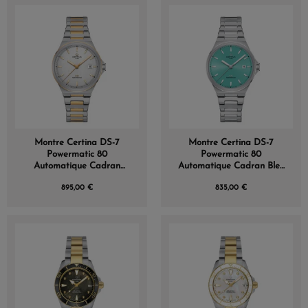
Montre Certina DS-7
Montre Certina DS-7
Powermatic 80
Powermatic 80
Automatique Cadran
Automatique Cadran Bleu
Argent
clair
895,00 €
835,00 €