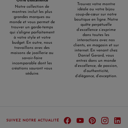
Offre d'excellence
Trouvez votre montre
Notre collection de
idéale ou votre bijou
montres inclut les plus
coup-de-cœur sur notre
grandes marques au
boutique en ligne. Notre
monde et vous permet de
quête perpétuelle
trouver un garde-temps
d’excellence s’exprime
qui s'aligne parfaitement
dans toutes les
à votre style et votre
interactions avec nos
budget. En outre, nous
clients, en magasin et sur
travaillons avec des
internet. En venant chez
maisons de joaillerie au
Daniel Gerard, vous
savoir-faire
entrez dans un monde
incomparable dont les
d’excellence, de passion,
créations sauront vous
d’authenticité,
séduire.
d’élégance, d’exception.
SUIVEZ NOTRE ACTUALITÉ