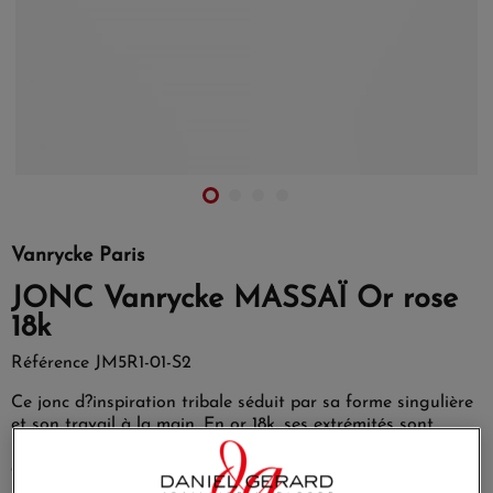
Vanrycke Paris
JONC Vanrycke MASSAÏ Or rose
18k
Référence
JM5R1-01-S2
Ce jonc d?inspiration tribale séduit par sa forme singulière
et son travail à la main. En or 18k, ses extrémités sont
biseautées et piquées de diamants pour une touche
discrètement sophistiquée.
Ce jonc est flexible ce qui facilite sa mise au poignet.