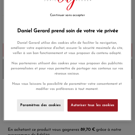
Existe en 2 tailles
EN SAVOIR PLUS
Continuer sans accepter
2 990,00 €
Daniel Gerard prend soin de votre vie privée
Payez seulement 299 € aujourd'hui
Daniel Gerard utilise des cookies afin de faciliter la navigation,
améliorer votre expérience d'achat, assurer la sécurité maximale du site,
Ajouter au panier
veiller à son bon fonctionnement et vous proposer du contenu adapté.
Nos partenaires utilisent des cookies pour vous proposer des publicités
10% de remise avec le code
DG10
sur les produits
personnalisées et pour vous permettre de partager nos contenus sur vos
Vanrycke
et
Envoi sous 8 à 10 jours
réseaux sociaux.
Nous vous laissons la possibilité de paramétrer votre consentement et
modifier vos préférences à tout moment.
Payez en 4x ou 10x
Livraison gratuite
sans frais
Paramètres des cookies
Autoriser tous les cookies
Satisfait ou
Paiement sécurisé
remboursé
En achetant ce produit vous gagnerez
89,70 €
grâce à notre