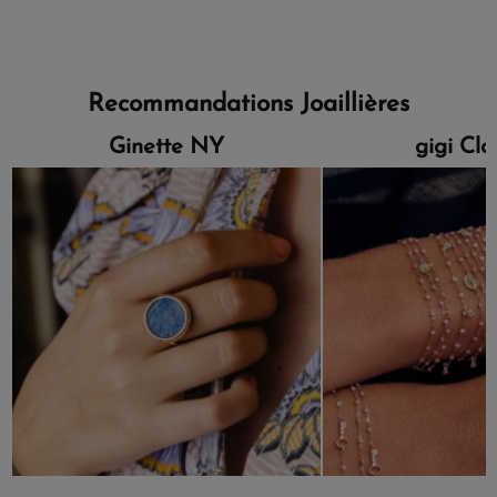
Recommandations Joaillières
Ginette NY
gigi Cl