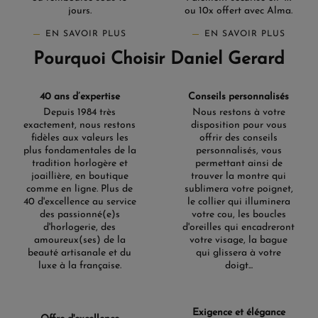
jours.
ou 10x offert avec Alma.
EN SAVOIR PLUS
EN SAVOIR PLUS
Pourquoi Choisir Daniel Gerard
40 ans d’expertise
Conseils personnalisés
Depuis 1984 très
Nous restons à votre
exactement, nous restons
disposition pour vous
fidèles aux valeurs les
offrir des conseils
plus fondamentales de la
personnalisés, vous
tradition horlogère et
permettant ainsi de
joaillière, en boutique
trouver la montre qui
comme en ligne. Plus de
sublimera votre poignet,
40 d'excellence au service
le collier qui illuminera
des passionné(e)s
votre cou, les boucles
d'horlogerie, des
d'oreilles qui encadreront
amoureux(ses) de la
votre visage, la bague
beauté artisanale et du
qui glissera à votre
luxe à la française.
doigt...
Exigence et élégance