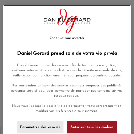
Cadran : Blanc
EN SAVOIR PLUS
745,00 €
Payez seulement 74,50 € aujourd'hui
Continuer sans accepter
Ajouter au panier
Daniel Gerard prend soin de votre vie privée
Daniel Gerard utilise des cookies afin de faciliter la navigation,
Envoi sous 8 à 10 jours
améliorer votre expérience d'achat, assurer la sécurité maximale du site,
veiller à son bon fonctionnement et vous proposer du contenu adapté.
Payez en 4x ou 10x
Nos partenaires utilisent des cookies pour vous proposer des publicités
Livraison gratuite
sans frais
personnalisées et pour vous permettre de partager nos contenus sur vos
réseaux sociaux.
Satisfait ou
Paiement sécurisé
Nous vous laissons la possibilité de paramétrer votre consentement et
remboursé
modifier vos préférences à tout moment.
Paramètres des cookies
Autoriser tous les cookies