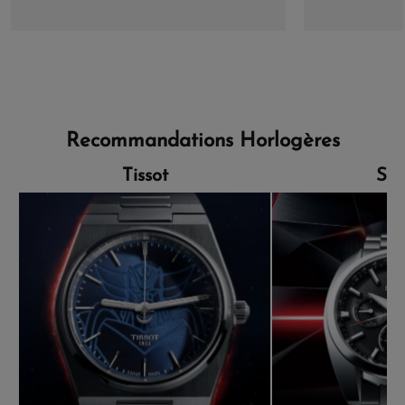
41 mm x 35 mm
Recommandations Horlogères
Tissot
Sei