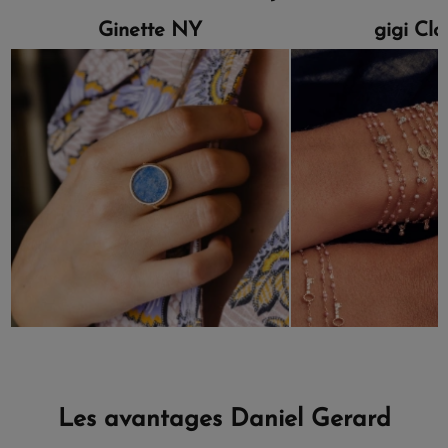
Ginette NY
gigi Cl
Les avantages Daniel Gerard