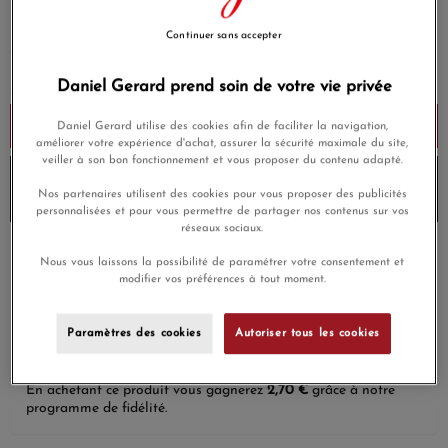
90,00 €
Continuer sans accepter
Daniel Gerard prend soin de votre vie privée
Ajouter au panier
Daniel Gerard utilise des cookies afin de faciliter la navigation,
améliorer votre expérience d'achat, assurer la sécurité maximale du site,
veiller à son bon fonctionnement et vous proposer du contenu adapté.
10% de remise avec le code
DG10
sur les produits
Nos partenaires utilisent des cookies pour vous proposer des publicités
Morganne-bello
et
Envoi sous 6 à 8 jours
personnalisées et pour vous permettre de partager nos contenus sur vos
réseaux sociaux.
Payez en 4x ou 10x
Nous vous laissons la possibilité de paramétrer votre consentement et
Livraison gratuite
sans frais
modifier vos préférences à tout moment.
Satisfait ou
Paiement sécurisé
remboursé
Paramètres des cookies
Autoriser tous les cookies
En achetant ce produit vous gagnerez
2,70 €
grâce à notre
programme de fidélité.