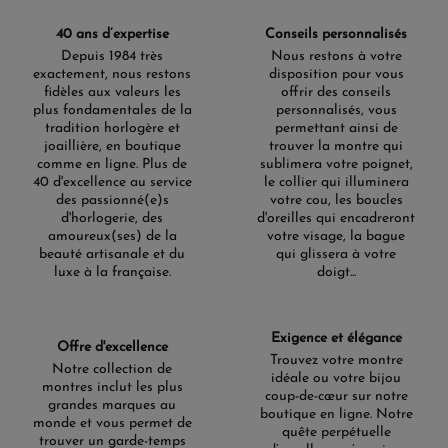
40 ans d’expertise
Conseils personnalisés
Depuis 1984 très
Nous restons à votre
exactement, nous restons
disposition pour vous
fidèles aux valeurs les
offrir des conseils
plus fondamentales de la
personnalisés, vous
tradition horlogère et
permettant ainsi de
joaillière, en boutique
trouver la montre qui
comme en ligne. Plus de
sublimera votre poignet,
40 d'excellence au service
le collier qui illuminera
des passionné(e)s
votre cou, les boucles
d'horlogerie, des
d'oreilles qui encadreront
amoureux(ses) de la
votre visage, la bague
beauté artisanale et du
qui glissera à votre
luxe à la française.
doigt...
Exigence et élégance
Offre d'excellence
Trouvez votre montre
Notre collection de
idéale ou votre bijou
montres inclut les plus
coup-de-cœur sur notre
grandes marques au
boutique en ligne. Notre
monde et vous permet de
quête perpétuelle
trouver un garde-temps