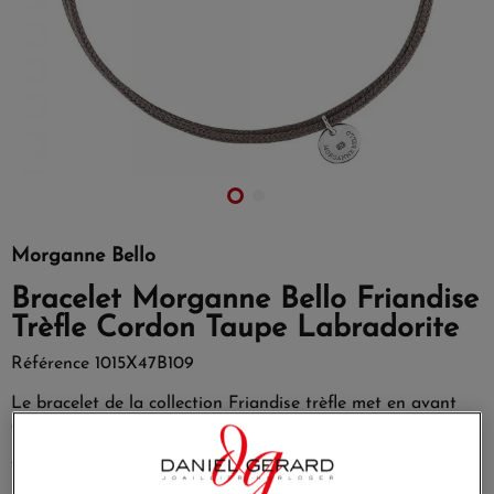
Morganne Bello
Bracelet Morganne Bello Friandise
Trèfle Cordon Taupe Labradorite
Référence
1015X47B109
Le bracelet de la collection Friandise trèfle met en avant
cette fois la labradorite montée sur un cordon taupe.
EN SAVOIR PLUS