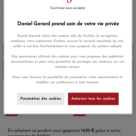
Continuer sans accepter
470,00 €
Payez seulement 117,50 € aujourd'hui
Daniel Gerard prend soin de votre vie privée
Daniel Gerard utilise des cookies afin de faciliter la navigation,
améliorer votre expérience d'achat, assurer la sécurité maximale du site,
veiller à son bon fonctionnement et vous proposer du contenu adapté.
Ajouter au panier
Nos partenaires utilisent des cookies pour vous proposer des publicités
personnalisées et pour vous permettre de partager nos contenus sur vos
10% de remise avec le code
DG10
sur les produits
réseaux sociaux.
Morganne-bello
et
Envoi sous 6 à 8 jours
Nous vous laissons la possibilité de paramétrer votre consentement et
modifier vos préférences à tout moment.
Payez en 4x ou 10x
Livraison gratuite
sans frais
Paramètres des cookies
Autoriser tous les cookies
Satisfait ou
Paiement sécurisé
remboursé
En achetant ce produit vous gagnerez
14,10 €
grâce à notre