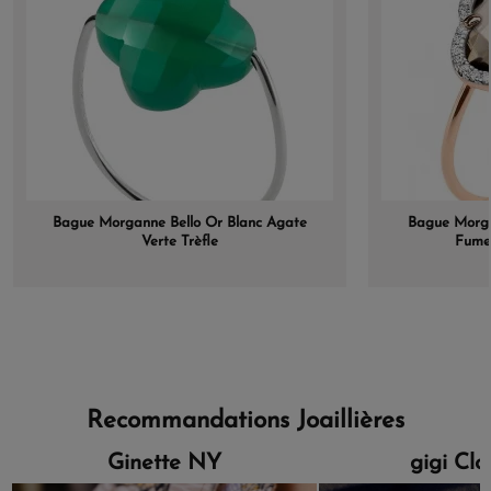
Bague Morganne Bello Or Blanc Agate
Bague Morga
Verte Trèfle
Fume
Recommandations Joaillières
Ginette NY
gigi Cl