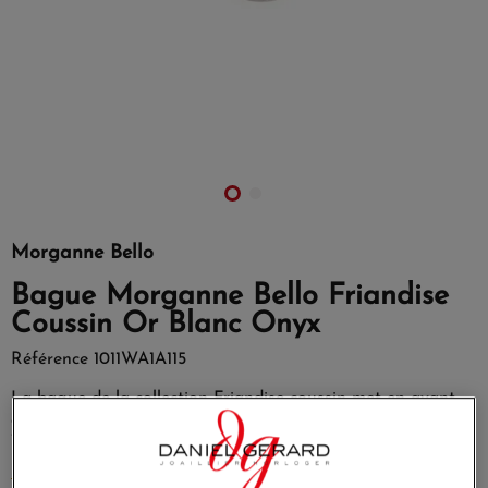
Morganne Bello
Bague Morganne Bello Friandise
Coussin Or Blanc Onyx
Référence
1011WA1A115
La bague de la collection Friandise coussin met en avant
cette l'onyx monté sur une monture en Or blanc.
Taille de la bague : du 48 au 58.
EN SAVOIR PLUS