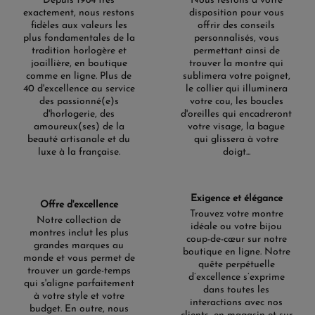
Depuis 1984 très
Nous restons à votre
exactement, nous restons
disposition pour vous
fidèles aux valeurs les
offrir des conseils
plus fondamentales de la
personnalisés, vous
tradition horlogère et
permettant ainsi de
joaillière, en boutique
trouver la montre qui
comme en ligne. Plus de
sublimera votre poignet,
40 d'excellence au service
le collier qui illuminera
des passionné(e)s
votre cou, les boucles
d'horlogerie, des
d'oreilles qui encadreront
amoureux(ses) de la
votre visage, la bague
beauté artisanale et du
qui glissera à votre
luxe à la française.
doigt...
Exigence et élégance
Offre d'excellence
Trouvez votre montre
Notre collection de
idéale ou votre bijou
montres inclut les plus
coup-de-cœur sur notre
grandes marques au
boutique en ligne. Notre
monde et vous permet de
quête perpétuelle
trouver un garde-temps
d’excellence s’exprime
qui s'aligne parfaitement
dans toutes les
à votre style et votre
interactions avec nos
budget. En outre, nous