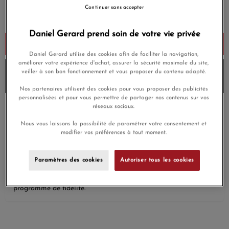
950,00 €
Continuer sans accepter
Payez seulement 95 € aujourd'hui
Daniel Gerard prend soin de votre vie privée
Ajouter au panier
Daniel Gerard utilise des cookies afin de faciliter la navigation,
améliorer votre expérience d'achat, assurer la sécurité maximale du site,
10% de remise avec le code
DG10
sur les produits
veiller à son bon fonctionnement et vous proposer du contenu adapté.
Morganne-bello
et
Envoi sous 6 à 8 jours
Nos partenaires utilisent des cookies pour vous proposer des publicités
personnalisées et pour vous permettre de partager nos contenus sur vos
réseaux sociaux.
Payez en 4x ou 10x
Livraison gratuite
sans frais
Nous vous laissons la possibilité de paramétrer votre consentement et
modifier vos préférences à tout moment.
Satisfait ou
Paiement sécurisé
remboursé
Paramètres des cookies
Autoriser tous les cookies
En achetant ce produit vous gagnerez
28,50 €
grâce à notre
programme de fidélité.