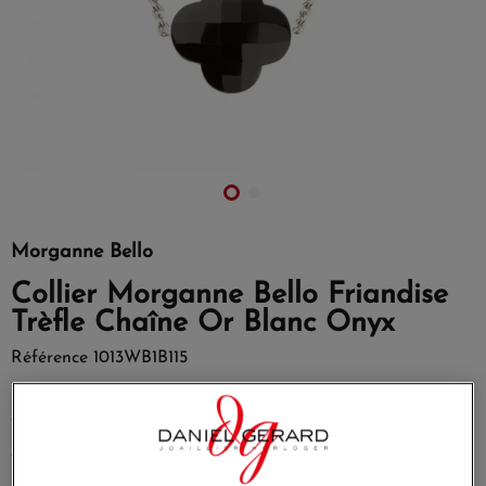
Morganne Bello
Collier Morganne Bello Friandise
Trèfle Chaîne Or Blanc Onyx
Référence
1013WB1B115
Le collier de la collection Friandise trèfle met en avant
cette fois l'onyx monté sur une chaîne en Or blanc.
EN SAVOIR PLUS