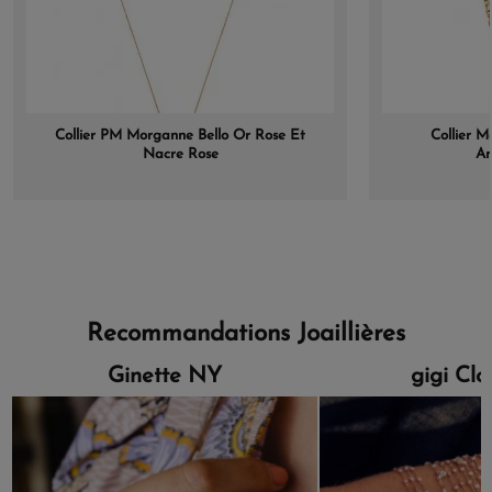
Collier PM Morganne Bello Or Rose Et
Collier M
Nacre Rose
Am
Recommandations Joaillières
Ginette NY
gigi Cl