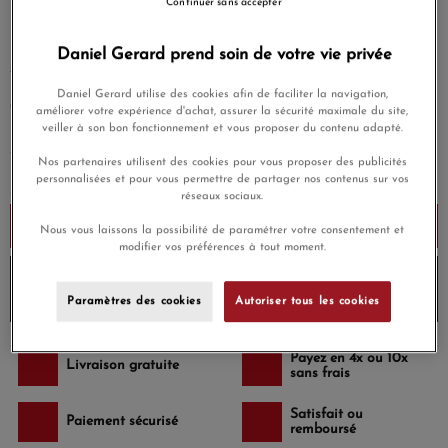
Continuer sans accepter
COUSSIN MINI LABRADORITE MULTI-FACETTÉE (3,5
CARATS)
Daniel Gerard prend soin de votre vie privée
EN SAVOIR PLUS
Daniel Gerard utilise des cookies afin de faciliter la navigation,
79,00 €
améliorer votre expérience d'achat, assurer la sécurité maximale du site,
veiller à son bon fonctionnement et vous proposer du contenu adapté.
Nos partenaires utilisent des cookies pour vous proposer des publicités
personnalisées et pour vous permettre de partager nos contenus sur vos
réseaux sociaux.
Ajouter au panier
Nous vous laissons la possibilité de paramétrer votre consentement et
modifier vos préférences à tout moment.
10% de remise avec le code
DG10
sur les produits
Morganne-bello
et
Envoi sous 6 à 8 jours
Paramètres des cookies
Autoriser tous les cookies
Payez en 4x ou 10x
Livraison gratuite
sans frais
Satisfait ou
Paiement sécurisé
remboursé