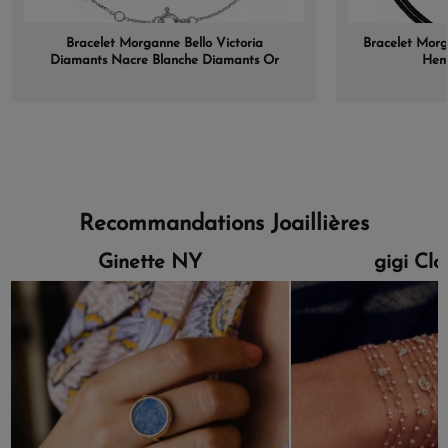
Bracelet Morganne Bello Victoria
Bracelet Morg
Diamants Nacre Blanche Diamants Or
Hem
Blanc
Recommandations Joaillières
Ginette NY
gigi Cl