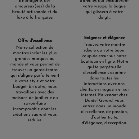
d'horlogerie, des
d'oreilles qui encadreront
amoureux(ses) de la
votre visage, la bague
beauté artisanale et du
qui glissera à votre
luxe à la française.
doigt...
Exigence et élégance
Offre d'excellence
Trouvez votre montre
Notre collection de
idéale ou votre bijou
montres inclut les plus
coup-de-cœur sur notre
grandes marques au
boutique en ligne. Notre
monde et vous permet de
quête perpétuelle
trouver un garde-temps
d’excellence s’exprime
qui s'aligne parfaitement
dans toutes les
à votre style et votre
interactions avec nos
budget. En outre, nous
clients, en magasin et sur
travaillons avec des
internet. En venant chez
maisons de joaillerie au
Daniel Gerard, vous
savoir-faire
entrez dans un monde
incomparable dont les
d’excellence, de passion,
créations sauront vous
d’authenticité,
séduire.
d’élégance, d’exception.