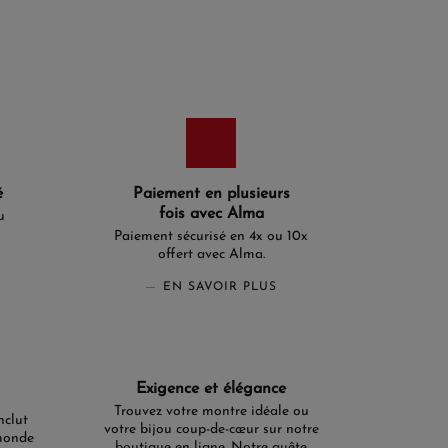
é
Paiement en plusieurs
fois avec Alma
u
Paiement sécurisé en 4x ou 10x
offert avec Alma.
EN SAVOIR PLUS
Exigence et élégance
Trouvez votre montre idéale ou
nclut
votre bijou coup-de-cœur sur notre
monde
boutique en ligne. Notre quête