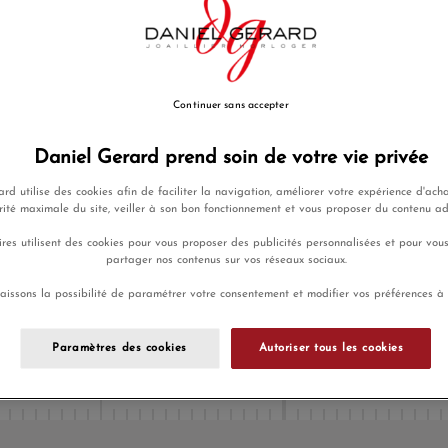
Ajouter a
Envoi sous 8
Continuer sans accepter
Daniel Gerard prend soin de votre vie privée
Payez en 4x
Livraison
rd utilise des cookies afin de faciliter la navigation, améliorer votre expérience d'acha
ou 10x sans
gratuite
rité maximale du site, veiller à son bon fonctionnement et vous proposer du contenu a
frais
res utilisent des cookies pour vous proposer des publicités personnalisées et pour vou
partager nos contenus sur vos réseaux sociaux.
En achetant ce produit vous g
aissons la possibilité de paramétrer votre consentement et modifier vos préférences à
programme de fidélité.
Paramètres des cookies
Autoriser tous les cookies