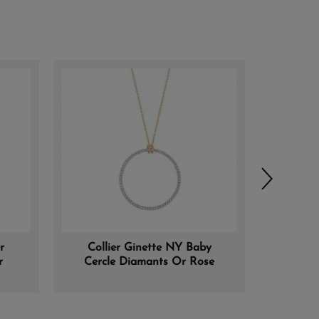
r
Collier Ginette NY Baby
Collie
r
Cercle Diamants Or Rose
Cerc