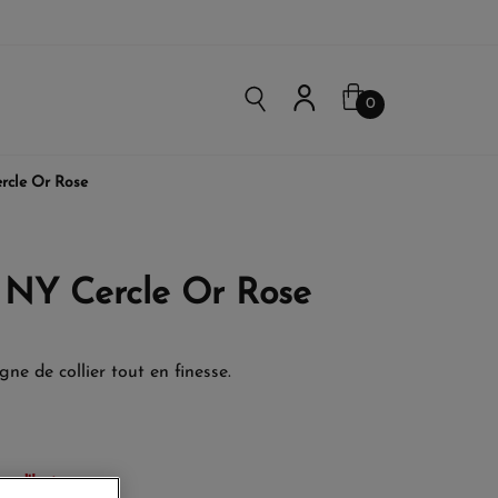
0
ercle Or Rose
e NY Cercle Or Rose
igne de collier tout en finesse.
urd'hui