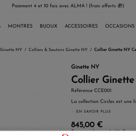
Paiement 4 et 10 fois avec ALMA ! (frais offerts 🎁)
%
MONTRES
BIJOUX
ACCESSOIRES
OCCASIONS
 Ginette NY
Colliers & Sautoirs Ginette NY
Collier Ginette NY C
Ginette NY
Collier Ginett
Référence
CCE001
La collection Circles est une l
EN SAVOIR PLUS
845,00 €
Payez seulement 84,50 € aujo