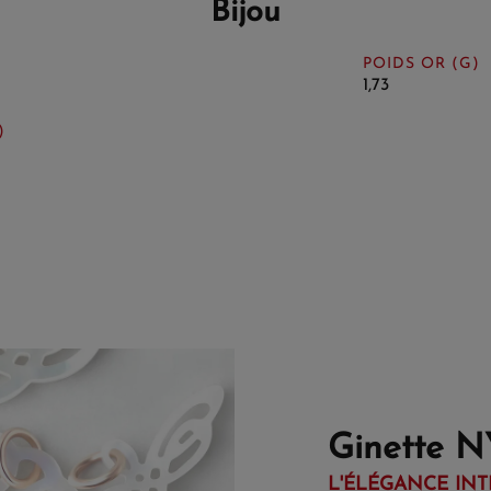
Bijou
POIDS OR (G)
1,73
)
Ginette N
L'ÉLÉGANCE INT