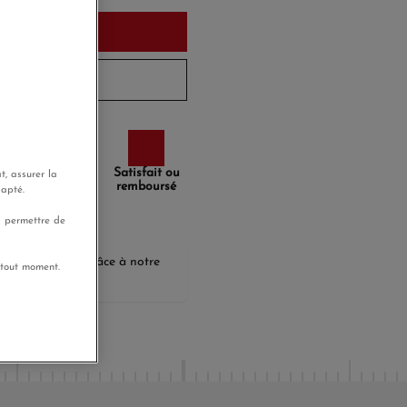
u panier
 à 10 jours
Paiement
Satisfait ou
t, assurer la
sécurisé
remboursé
dapté.
s permettre de
agnerez
25,35 €
grâce à notre
 tout moment.