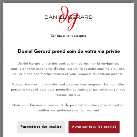
199,00 €
Payez seulement 49,75 € aujourd'hui
Ajouter au panier
Continuer sans accepter
10% de remise avec le code
DG10
sur les produits Lip
Daniel Gerard prend soin de votre vie privée
et
Envoi sous 6 à 8 jours
Daniel Gerard utilise des cookies afin de faciliter la navigation,
améliorer votre expérience d'achat, assurer la sécurité maximale du site,
Payez en 4x ou 10x
veiller à son bon fonctionnement et vous proposer du contenu adapté.
Livraison gratuite
sans frais
Nos partenaires utilisent des cookies pour vous proposer des publicités
personnalisées et pour vous permettre de partager nos contenus sur vos
Satisfait ou
Paiement sécurisé
réseaux sociaux.
remboursé
Nous vous laissons la possibilité de paramétrer votre consentement et
modifier vos préférences à tout moment.
En achetant ce produit vous gagnerez
5,97 €
grâce à notre
programme de fidélité.
Paramètres des cookies
Autoriser tous les cookies