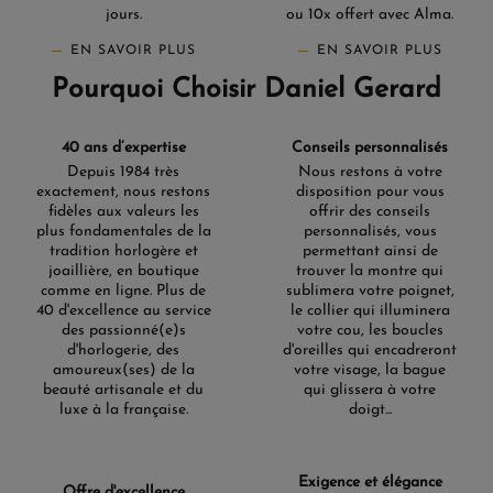
jours.
ou 10x offert avec Alma.
EN SAVOIR PLUS
EN SAVOIR PLUS
Pourquoi Choisir Daniel Gerard
40 ans d’expertise
Conseils personnalisés
Depuis 1984 très
Nous restons à votre
exactement, nous restons
disposition pour vous
fidèles aux valeurs les
offrir des conseils
plus fondamentales de la
personnalisés, vous
tradition horlogère et
permettant ainsi de
joaillière, en boutique
trouver la montre qui
comme en ligne. Plus de
sublimera votre poignet,
40 d'excellence au service
le collier qui illuminera
des passionné(e)s
votre cou, les boucles
d'horlogerie, des
d'oreilles qui encadreront
amoureux(ses) de la
votre visage, la bague
beauté artisanale et du
qui glissera à votre
luxe à la française.
doigt...
Exigence et élégance
Offre d'excellence