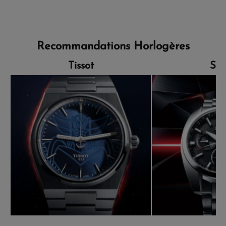
Recommandations Horlogères
Tissot
Sei