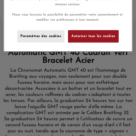
réseaux sociaux.
Nous vous laissons la possibilité de paramétrer votre consentement et
modifier vos préférences à tout moment.
Paramètres des cookies
Autoriser tous les cookies
Montre Breitling Chronomat
Automatic GMT 40 Cadran Vert
Bracelet Acier
La Chronomat Automatic GMT 40 est l’hommage de
Breitling aux voyages, non seulement pour son double
fuseau horaire, mais aussi pour son esthétique
décontractée. Associées à un boîtier et un bracelet tout en
acier, les couleurs raffinées du cadran s’adaptent à toutes
les tenues. Par ailleurs, la graduation 24 heures ton sur ton
laisse l’aiguille GMT rouge parler d’elle-même. La
complication GMT est animée par le Calibre Breitling 32.
Sa graduation 24 heures permet à l’utilisateur de suivre un
second fuseau horaire et de savoir d’un coup d’œil s’il fait
jour ou nuit, tandis que la couronne de type « oignon »