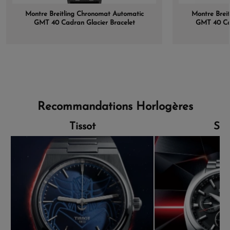
Montre Breitling Chronomat Automatic
Montre Brei
GMT 40 Cadran Glacier Bracelet
GMT 40 Cad
Caoutchouc
Recommandations Horlogères
Tissot
Sei