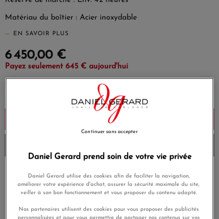
Réserve de marche : Env. 42 heures
Matériau du boîtier : Acier inoxydable
EN SAVOIR PLUS
6 450,00 €
Payez seulement 645 € aujourd'hui
Ajouter au panier
Continuer sans accepter
Envoi à 15h aujourd'hui
Daniel Gerard prend soin de votre vie privée
Payez en 4x ou 10x
Daniel Gerard utilise des cookies afin de faciliter la navigation,
Livraison gratuite
sans frais
améliorer votre expérience d'achat, assurer la sécurité maximale du site,
veiller à son bon fonctionnement et vous proposer du contenu adapté.
Satisfait ou
Paiement sécurisé
remboursé
Nos partenaires utilisent des cookies pour vous proposer des publicités
personnalisées et pour vous permettre de partager nos contenus sur vos